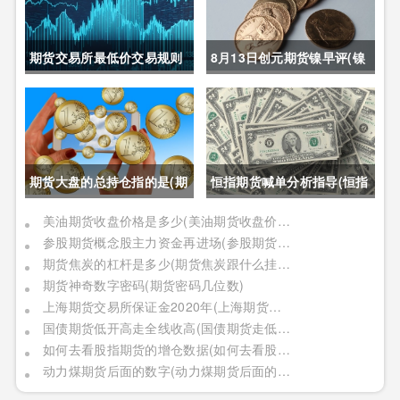
期货交易所最低价交易规则
8月13日创元期货镍早评(镍
(期货交易所最低价交易规则
期货长期趋势)
是什么)
期货大盘的总持仓指的是(期
恒指期货喊单分析指导(恒指
货大盘的总持仓指的是什么)
期货喊单直播室)
美油期货收盘价格是多少(美油期货收盘价格是多少钱)
参股期货概念股主力资金再进场(参股期货概念股主力资金再进场什么意思)
期货焦炭的杠杆是多少(期货焦炭跟什么挂钩)
期货神奇数字密码(期货密码几位数)
上海期货交易所保证金2020年(上海期货交易所保证金2020年是多少)
国债期货低开高走全线收高(国债期货走低说明什么)
如何去看股指期货的增仓数据(如何去看股指期货的增仓数据呢)
动力煤期货后面的数字(动力煤期货后面的数字啥意思)