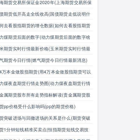
海期货交易所保证金2020年(上海期货交易所保
金2020年是多少)
债期货低开高走全线收高(国债期货走低说明什
)
何去看股指期货的增仓数据(如何去看股指期货
增仓数据呢)
力煤期货后面的数字(动力煤期货后面的数字啥
思)
米期货实时行情最新价格(玉米期货实时行情最
价格表)
气期货今日行情(燃气期货今日行情最新消息)
4万本金做股指期货(用4万本金做股指期货可以
)
力煤夜盘期货行情走势图(动力煤夜盘期货行情
势图最新)
金属期货股市所有走势指标解读(贵金属期货股
所有走势指标解读图)
货pp价格受什么影响吗(pp的期货价格)
货突破进场与回撤进场的关系是什么(期货突破
场与回撤进场的关系是什么意思)
货1分钟短线精准买卖点(恒指期货短线交易技