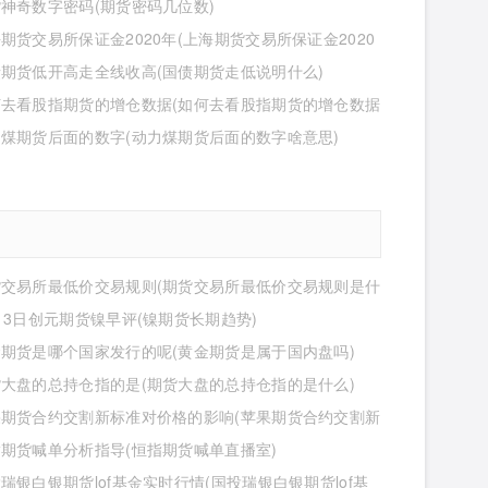
神奇数字密码(期货密码几位数)
期货交易所保证金2020年(上海期货交易所保证金2020
少)
期货低开高走全线收高(国债期货走低说明什么)
何去看股指期货的增仓数据(如何去看股指期货的增仓数据
煤期货后面的数字(动力煤期货后面的数字啥意思)
货交易所最低价交易规则(期货交易所最低价交易规则是什
13日创元期货镍早评(镍期货长期趋势)
期货是哪个国家发行的呢(黄金期货是属于国内盘吗)
大盘的总持仓指的是(期货大盘的总持仓指的是什么)
果期货合约交割新标准对价格的影响(苹果期货合约交割新
价格的影响有哪些)
期货喊单分析指导(恒指期货喊单直播室)
瑞银白银期货lof基金实时行情(国投瑞银白银期货lof基