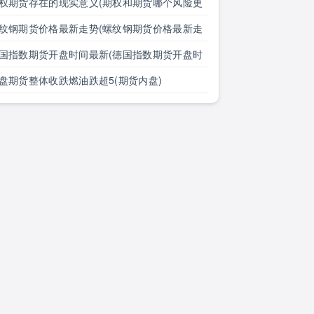
大全)
权期货存在的现实意义(期权和期货哪个风险更
)
纹钢期货价格最新走势(螺纹钢期货价格最新走
图)
国指数期货开盘时间最新(德国指数期货开盘时
最新消息)
盘期货整体收跌燃油跌超5(期货内盘)