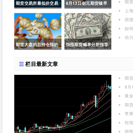
期货
期货交易所最低价交易
8月13日创元期货镍早
上海
规则(期货交易所最低价
评(镍期货长期趋势)
年是多
国债
交易规则是什么)
如
呢)
动力
期货大盘的总持仓指的
恒指期货喊单分析指导
是(期货大盘的总持仓指
(恒指期货喊单直播室)
栏目最新文章
的是什么)
期
么)
8月
黄金
期货
苹
标准对
恒指
国投