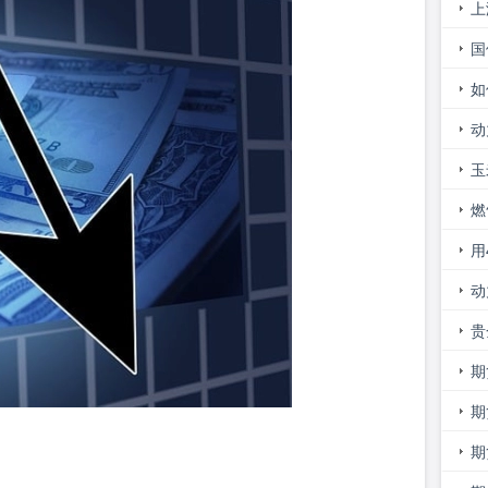
上
证
国
么
如
的
动
意
玉
新
燃
用
吗
动
走
贵
市
期
期
进
期