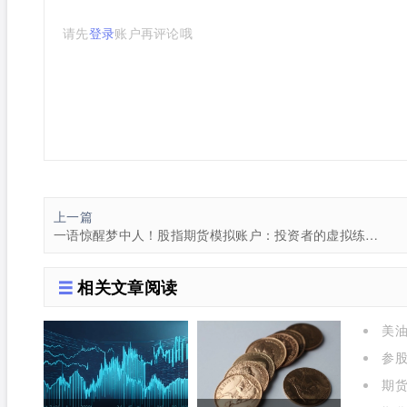
请先
登录
账户再评论哦
上一篇
一语惊醒梦中人！股指期货模拟账户：投资者的虚拟练兵场
相关文章阅读
美油
参
进场什
期货