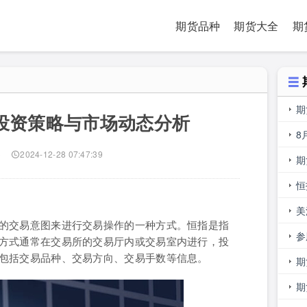
期货品种
期货大全
期
期
投资策略与市场动态分析
易
8
)
2024-12-28 07:47:39
期
是
恒
美
的交易意图来进行交易操作的一种方式。恒指是指
少
参
方式通常在交易所的交易厅内或交易室内进行，投
包括交易品种、交易方向、交易手数等信息。
主
期
期