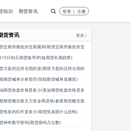
货知识
期货资讯
登录
|
注册
期货资讯
更多>
货交易所最低价交易规则(期货交易所最低价交
规则是什么)
月13日创元期货镍早评(镍期货长期趋势)
货大盘的总持仓指的是(期货大盘的总持仓指的
什么)
指期货喊单分析指导(恒指期货喊单直播室)
油期货收盘价格是多少(美油期货收盘价格是多
钱)
股期货概念股主力资金再进场(参股期货概念股
力资金再进场什么意思)
货焦炭的杠杆是多少(期货焦炭跟什么挂钩)
货神奇数字密码(期货密码几位数)