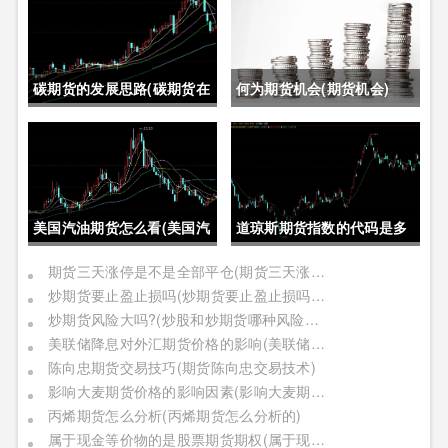
碳期货的发展思路(碳期货在
何为期货机会(期货机会)
中国的发展)
美国汽油期货怎么看(美国汽
道琼斯期货指数的代码是多
油期货价格)
少位(道琼斯期货指数的代码
期货三天涨停是不是全部平仓(期货三天涨停是不是全部平仓了)
炒期货要止盈止损吗(炒期货要止盈止损吗是真的吗)
是多少位的)
炒期货风险大吗?(炒股和炒期货哪种风险更大)
美联储降息对外汇期货价格的影响(美联储降息对外汇期货价格的影响有哪些)
陈向忠期货交易技巧(期货陈向忠交易技术)
影响大麦期货价格的影响因素(影响大麦期货价格的影响因素有哪些)
丙烯期货怎么分析(丙烯期货怎么分析的)
属于现金等价物的是股票期货期权(属于现金等价物的是股票期货期权吗)