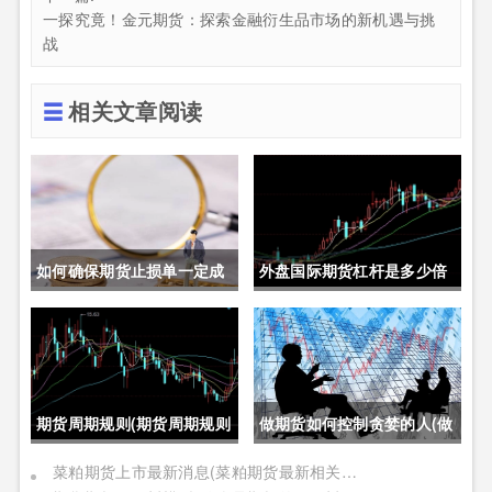
一探究竟！金元期货：探索金融衍生品市场的新机遇与挑
战
相关文章阅读
如何确保期货止损单一定成
外盘国际期货杠杆是多少倍
交成功(如何确保期货止损单
(外盘国际期货杠杆是多少倍
一定成交成功呢)
的)
期货周期规则(期货周期规则
做期货如何控制贪婪的人(做
是什么)
期货如何控制贪婪的人呢)
菜粕期货上市最新消息(菜粕期货最新相关信息)