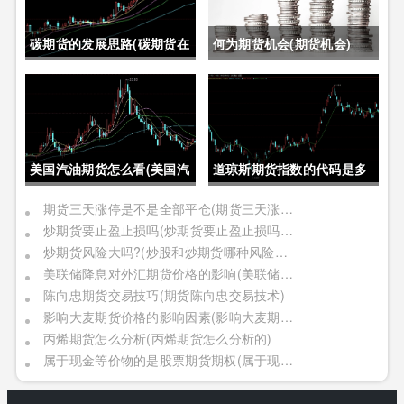
碳期货的发展思路(碳期货在
何为期货机会(期货机会)
中国的发展)
美国汽油期货怎么看(美国汽
道琼斯期货指数的代码是多
油期货价格)
少位(道琼斯期货指数的代码
期货三天涨停是不是全部平仓(期货三天涨停是不是全部平仓了)
炒期货要止盈止损吗(炒期货要止盈止损吗是真的吗)
是多少位的)
炒期货风险大吗?(炒股和炒期货哪种风险更大)
美联储降息对外汇期货价格的影响(美联储降息对外汇期货价格的影响有哪些)
陈向忠期货交易技巧(期货陈向忠交易技术)
影响大麦期货价格的影响因素(影响大麦期货价格的影响因素有哪些)
丙烯期货怎么分析(丙烯期货怎么分析的)
属于现金等价物的是股票期货期权(属于现金等价物的是股票期货期权吗)