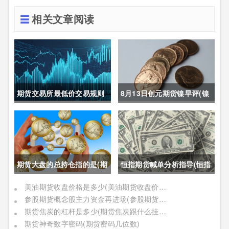
相关文章阅读
期货交易所最低价交易规则
8月13日创元期货镍早评(镍
(期货交易所最低价交易规则
期货长期趋势)
是什么)
期货大盘的总持仓指的是(期
恒指期货喊单分析指导(恒指
货大盘的总持仓指的是什么)
期货喊单直播室)
美油期货收盘价格是多少(美油期货收盘价格是多少钱)
参股期货概念股主力资金再进场(参股期货概念股主力资金再进场什么意思)
期货焦炭的杠杆是多少(期货焦炭跟什么挂钩)
期货神奇数字密码(期货密码几位数)