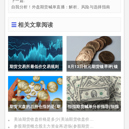
下一篇:
自我分析！外盘期货喊单直播：解析、风险与选择指南
相关文章阅读
期货交易所最低价交易规则
8月13日创元期货镍早评(镍
(期货交易所最低价交易规则
期货长期趋势)
是什么)
期货大盘的总持仓指的是(期
恒指期货喊单分析指导(恒指
货大盘的总持仓指的是什么)
期货喊单直播室)
美油期货收盘价格是多少(美油期货收盘价格是多少钱)
参股期货概念股主力资金再进场(参股期货概念股主力资金再进场什么意思)