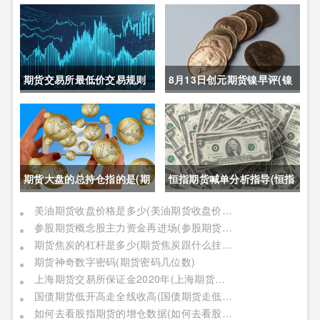
期货交易所最低价交易规则
8月13日创元期货镍早评(镍
(期货交易所最低价交易规则
期货长期趋势)
是什么)
期货大盘的总持仓指的是(期
恒指期货喊单分析指导(恒指
货大盘的总持仓指的是什么)
期货喊单直播室)
美油期货收盘价格是多少(美油期货收盘价格是多少钱)
参股期货概念股主力资金再进场(参股期货概念股主力资金再进场什么意思)
期货焦炭的杠杆是多少(期货焦炭跟什么挂钩)
期货神奇数字密码(期货密码几位数)
上海期货交易所保证金2020年(上海期货交易所保证金2020年是多少)
国债期货低开高走全线收高(国债期货走低说明什么)
如何去看股指期货的增仓数据(如何去看股指期货的增仓数据呢)