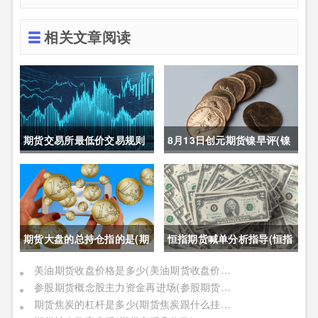
相关文章阅读
期货交易所最低价交易规则
8月13日创元期货镍早评(镍
(期货交易所最低价交易规则
期货长期趋势)
是什么)
期货大盘的总持仓指的是(期
恒指期货喊单分析指导(恒指
货大盘的总持仓指的是什么)
期货喊单直播室)
美油期货收盘价格是多少(美油期货收盘价格是多少钱)
参股期货概念股主力资金再进场(参股期货概念股主力资金再进场什么意思)
期货焦炭的杠杆是多少(期货焦炭跟什么挂钩)