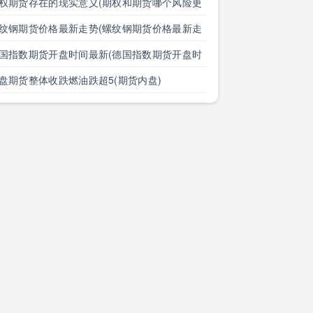
大全)
权期货存在的现实意义(期权和期货哪个风险更
)
纹钢期货价格最新走势(螺纹钢期货价格最新走
图)
国指数期货开盘时间最新(德国指数期货开盘时
最新消息)
盘期货整体收跌燃油跌超5(期货内盘)