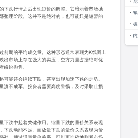
巧
期
的下跌行情之后出现短暂的调整。它暗示着市场抛
大
螺
荡整理阶段。这并不是绝对的，也可能只是短暂的
势
德
间
内
过前期的平均成交量。这种形态通常表现为K线图上
映出市场上存在强大的卖压，空方力量占据绝对优
者纷纷抛售。
格可能还会继续下跌，甚至出现加速下跌的走势。
量溃不成军。投资者需要高度警惕，及时采取止损
量下跌中起着关键作用。缩量下跌的量价关系表现
，下跌动能不足。而放量下跌的量价关系表现为价
强劲。通过观察量价关系，可以更准确地判断市场