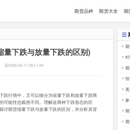
期货品种
期货大全
期
期
缩量下跌与放量下跌的区别)
易
8
)
2025-04-11 05:11:49
期
是
恒
美
下跌行情中，又可以细分为缩量下跌和放量下跌两
少
参
的可能性也截然不同。理解这两种下跌形态的区
探讨期货缩量下跌与放量下跌的区别，并分析其背
主
期
期