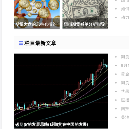
交易规则是什么)
如
呢)
动力
期货大盘的总持仓指的
恒指期货喊单分析指导
是(期货大盘的总持仓指
(恒指期货喊单直播室)
栏目最新文章
的是什么)
期
么)
8月
黄金
期货
苹
标准对
恒指
国投
金实时
美油
碳期货的发展思路(碳期货在中国的发展)