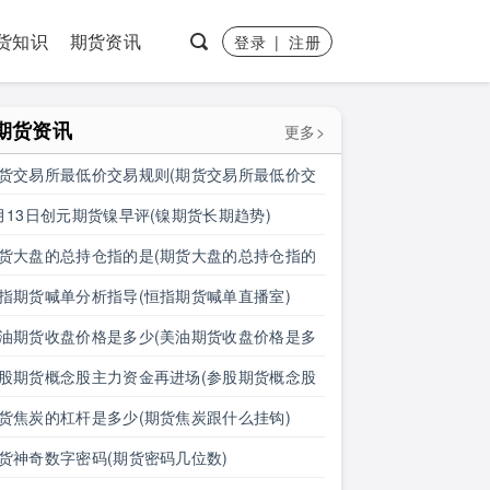
货知识
期货资讯
登录
|
注册
期货资讯
更多>
货交易所最低价交易规则(期货交易所最低价交
规则是什么)
月13日创元期货镍早评(镍期货长期趋势)
货大盘的总持仓指的是(期货大盘的总持仓指的
什么)
指期货喊单分析指导(恒指期货喊单直播室)
油期货收盘价格是多少(美油期货收盘价格是多
钱)
股期货概念股主力资金再进场(参股期货概念股
力资金再进场什么意思)
货焦炭的杠杆是多少(期货焦炭跟什么挂钩)
货神奇数字密码(期货密码几位数)