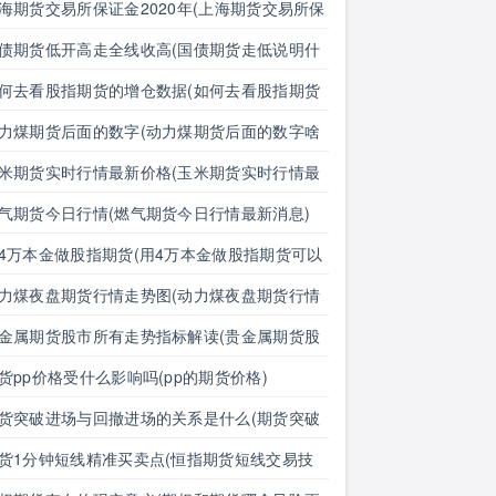
海期货交易所保证金2020年(上海期货交易所保
金2020年是多少)
债期货低开高走全线收高(国债期货走低说明什
)
何去看股指期货的增仓数据(如何去看股指期货
增仓数据呢)
力煤期货后面的数字(动力煤期货后面的数字啥
思)
米期货实时行情最新价格(玉米期货实时行情最
价格表)
气期货今日行情(燃气期货今日行情最新消息)
4万本金做股指期货(用4万本金做股指期货可以
)
力煤夜盘期货行情走势图(动力煤夜盘期货行情
势图最新)
金属期货股市所有走势指标解读(贵金属期货股
所有走势指标解读图)
货pp价格受什么影响吗(pp的期货价格)
货突破进场与回撤进场的关系是什么(期货突破
场与回撤进场的关系是什么意思)
货1分钟短线精准买卖点(恒指期货短线交易技