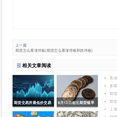
上一篇
期货怎么看涨停板(期货怎么看涨停板和跌停板)
相关文章阅读
美油
参
进场什
期货
期货
期货交易所最低价交易
8月13日创元期货镍早
上海
规则(期货交易所最低价
评(镍期货长期趋势)
年是多
国债