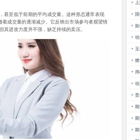
上
证
国
，甚至低于前期的平均成交量。这种形态通常表现
随着成交量的逐渐减少。它反映出市场参与者观望情
么
如
但其进攻力度并不强，缺乏持续的卖压。
的
动
意
玉
新
燃
用
吗
动
走
贵
市
期
期
进
期