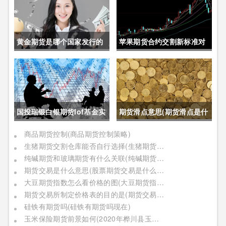
黄金期货是哪个国家发行的
苹果期货合约交割新标准对
呢(黄金期货是属于国内盘
价格的影响(苹果期货合约交
吗)
割新标准对价格的影响有哪
些)
国投瑞银白银期货lof基金实
期货滑点意思(期货滑点是什
时行情(国投瑞银白银期货
么意思)
商品期货控制(商品期货控制策略)
生猪期货交割仓库能否自行选择(生猪期货交割仓库能否自行选择仓位)
lof基金实时行情怎么样)
纯碱期货和玻璃期货有什么关联(纯碱期货和玻璃期货有什么关联吗)
期货交易是什么意思(股票期货交易是什么意思)
大豆期货指数怎么看价格的图(大豆期货指数怎么看价格的图表)
期货交易所制定价格表的目的是(期货交易所制定价格表的目的是什么)
硅铁有期货吗(硅铁有期货吗现在)
玉米保险期货前景如何(2020年桦川县玉米期货保险)