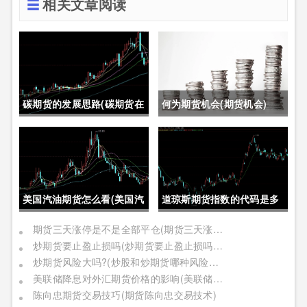
相关文章阅读
碳期货的发展思路(碳期货在
何为期货机会(期货机会)
中国的发展)
美国汽油期货怎么看(美国汽
道琼斯期货指数的代码是多
油期货价格)
少位(道琼斯期货指数的代码
期货三天涨停是不是全部平仓(期货三天涨停是不是全部平仓了)
炒期货要止盈止损吗(炒期货要止盈止损吗是真的吗)
是多少位的)
炒期货风险大吗?(炒股和炒期货哪种风险更大)
美联储降息对外汇期货价格的影响(美联储降息对外汇期货价格的影响有哪些)
陈向忠期货交易技巧(期货陈向忠交易技术)