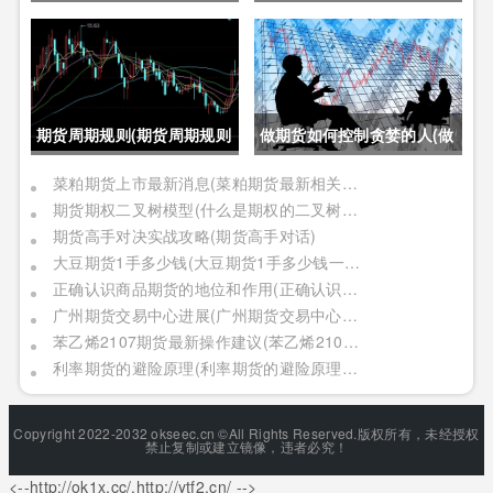
交成功(如何确保期货止损单
(外盘国际期货杠杆是多少倍
一定成交成功呢)
的)
期货周期规则(期货周期规则
做期货如何控制贪婪的人(做
是什么)
期货如何控制贪婪的人呢)
菜粕期货上市最新消息(菜粕期货最新相关信息)
期货期权二叉树模型(什么是期权的二叉树模型)
期货高手对决实战攻略(期货高手对话)
大豆期货1手多少钱(大豆期货1手多少钱一个)
正确认识商品期货的地位和作用(正确认识商品期货的地位和作用是什么)
广州期货交易中心进展(广州期货交易中心进展情况)
苯乙烯2107期货最新操作建议(苯乙烯2109期货)
利率期货的避险原理(利率期货的避险原理是什么)
Copyright 2022-2032 okseec.cn ©All Rights Reserved.版权所有，未经授权
禁止复制或建立镜像，违者必究！
<--http://ok1x.cc/,http://ytf2.cn/ -->