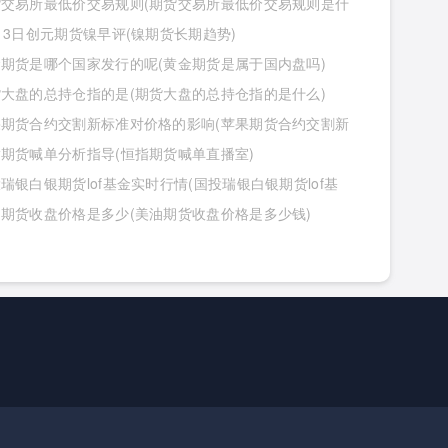
货交易所最低价交易规则(期货交易所最低价交易规则是什
13日创元期货镍早评(镍期货长期趋势)
期货是哪个国家发行的呢(黄金期货是属于国内盘吗)
大盘的总持仓指的是(期货大盘的总持仓指的是什么)
果期货合约交割新标准对价格的影响(苹果期货合约交割新
价格的影响有哪些)
期货喊单分析指导(恒指期货喊单直播室)
瑞银白银期货lof基金实时行情(国投瑞银白银期货lof基
行情怎么样)
期货收盘价格是多少(美油期货收盘价格是多少钱)