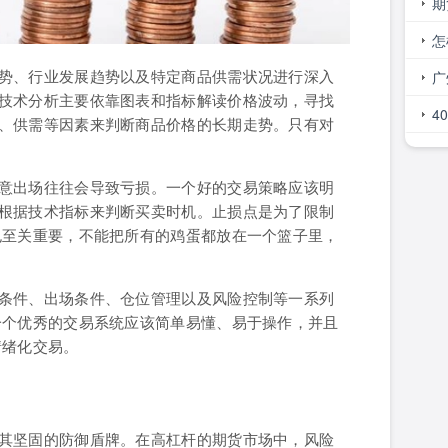
线
期
怎
势、行业发展趋势以及特定商品供需状况进行深入
广
技术分析主要依靠图表和指标解读价格波动，寻找
谁
4
、供需等因素来判断商品价格的长期走势。只有对
呢
意出场往往会导致亏损。一个好的交易策略应该明
根据技术指标来判断买卖时机。止损点是为了限制
也至关重要，不能把所有的鸡蛋都放在一个篮子里，
条件、出场条件、仓位管理以及风险控制等一系列
一个优秀的交易系统应该简单易懂、易于操作，并且
情绪化交易。
其坚固的防御盾牌。在高杠杆的期货市场中，风险