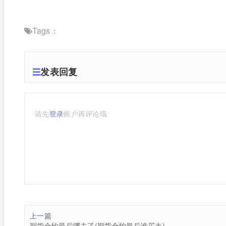
Tags：
发表回复
请先
登录
账户再评论哦
上一篇
期货合约最后哪去了(期货合约最后谁买走)