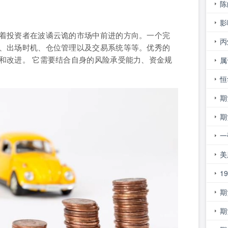
外
陈
影
着投资者在波谲云诡的市场中前进的方向。一个完
的
丙
、出场时机、仓位管理以及交易系统等等。优秀的
和改进。 它需要结合自身的风险承受能力、资金规
属
物
恒
期
钱
期
一
美
1
期
行
期