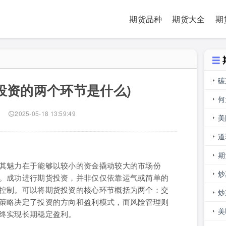
期货品种
期货大全
期
碳
投资的两个环节是什么)
何
)
2025-05-18 13:59:49
美
道
的
期
其魅力在于能够以较小的资金撬动较大的市场份
是
炒
。成功进行期货投资，并非仅仅依靠运气或简单的
控制。可以将期货投资的核心环节概括为两个：交
吗
炒
策略决定了投资的方向和盈利模式，而风险管理则
美
终实现长期稳定盈利。