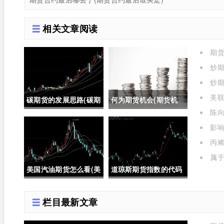
相关文章阅读
期
了)
炒期
炒期
美
碳期货的发展思路(碳期
何为期货机会(期货机
格的影
陈向
货在中国的发展)
会)
影
有哪些
丙烯
属
期货期
美国汽油期货怎么看(美
道琼斯期货指数的代码
国汽油期货价格)
是多少位(道琼斯期货指
栏目最新文章
数的代码是多少位的)