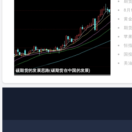
期
么)
8月
黄金
期货
苹
标准对
恒指
国投
金实时
美油
碳期货的发展思路(碳期货在中国的发展)