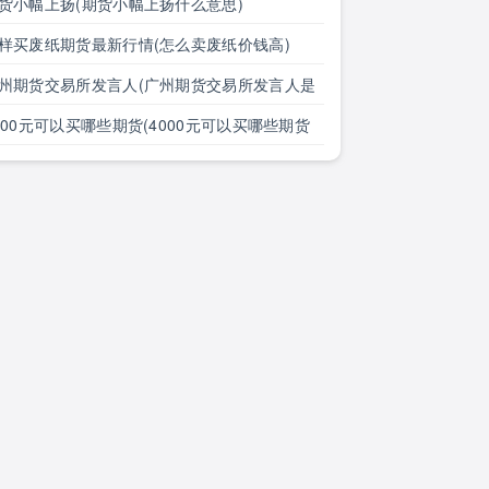
)
货小幅上扬(期货小幅上扬什么意思)
样买废纸期货最新行情(怎么卖废纸价钱高)
州期货交易所发言人(广州期货交易所发言人是
)
000元可以买哪些期货(4000元可以买哪些期货
)