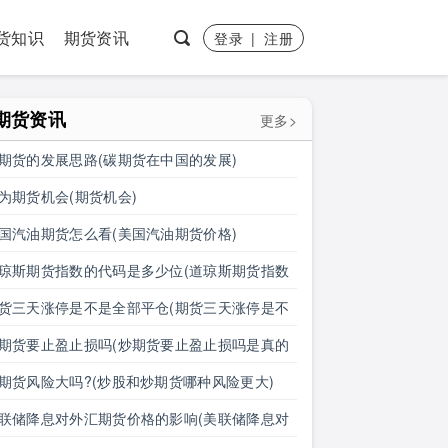
货知识
期货资讯
登录
|
注册
期货资讯
更多>
期货的发展思路(碳期货在中国的发展)
为期货机会(期货机会)
国汽油期货怎么看(美国汽油期货价格)
琼斯期货指数的代码是多少位(道琼斯期货指数
代码是多少位的)
货三天涨停是不是全部平仓(期货三天涨停是不
全部平仓了)
期货要止盈止损吗(炒期货要止盈止损吗是真的
)
期货风险大吗?(炒股和炒期货哪种风险更大)
联储降息对外汇期货价格的影响(美联储降息对