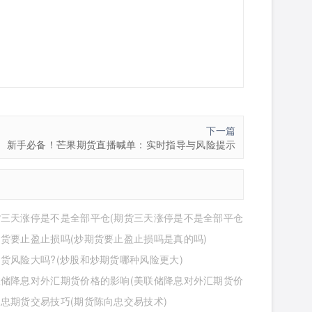
下一篇
新手必备！芒果期货直播喊单：实时指导与风险提示
货三天涨停是不是全部平仓(期货三天涨停是不是全部平仓
货要止盈止损吗(炒期货要止盈止损吗是真的吗)
货风险大吗?(炒股和炒期货哪种风险更大)
联储降息对外汇期货价格的影响(美联储降息对外汇期货价
响有哪些)
忠期货交易技巧(期货陈向忠交易技术)