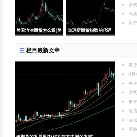
影
有哪些
丙烯
属
期货期
美国汽油期货怎么看(美
道琼斯期货指数的代码
国汽油期货价格)
是多少位(道琼斯期货指
栏目最新文章
数的代码是多少位的)
期
么)
8月
黄金
期货
苹
标准对
恒指
国投
金实时
美油
碳期货的发展思路(碳期货在中国的发展)