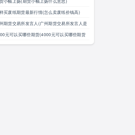
)
货小幅上扬(期货小幅上扬什么意思)
样买废纸期货最新行情(怎么卖废纸价钱高)
州期货交易所发言人(广州期货交易所发言人是
)
000元可以买哪些期货(4000元可以买哪些期货
)