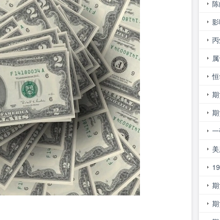
外
陈
影
的
丙
属
物
恒
期
钱
期
一
美
1
期
行
期