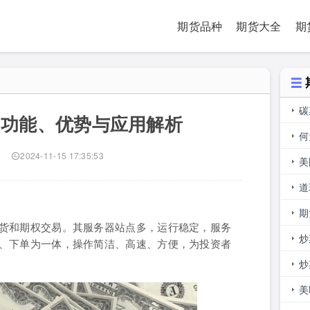
期货品种
期货大全
期
碳
：功能、优势与应用解析
何
)
2024-11-15 17:35:53
美
道
的
期
货和期权交易。其服务器站点多，运行稳定，服务
是
炒
、下单为一体，操作简洁、高速、方便，为投资者
吗
炒
美