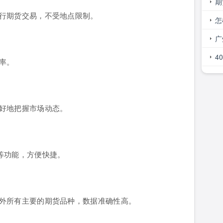
线
期
行期货交易，不受地点限制。
怎
广
谁
4
率。
呢
好地把握市场动态。
等功能，方便快捷。
外所有主要的期货品种，数据准确性高。