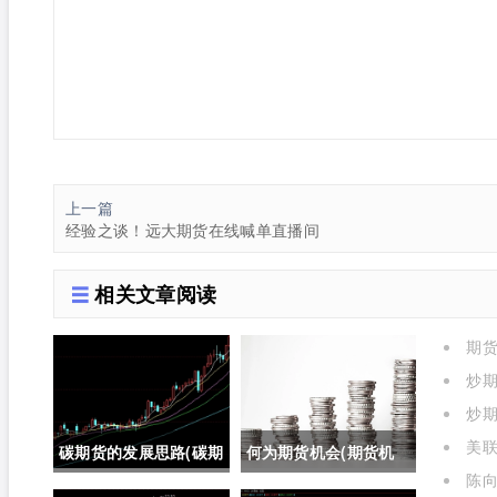
上一篇
经验之谈！远大期货在线喊单直播间
相关文章阅读
期
了)
炒期
炒期
美
碳期货的发展思路(碳期
何为期货机会(期货机
格的影
陈向
货在中国的发展)
会)