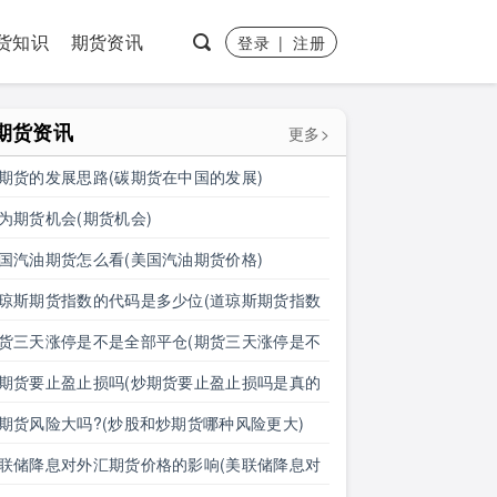
货知识
期货资讯
登录
|
注册
期货资讯
更多>
期货的发展思路(碳期货在中国的发展)
为期货机会(期货机会)
国汽油期货怎么看(美国汽油期货价格)
琼斯期货指数的代码是多少位(道琼斯期货指数
代码是多少位的)
货三天涨停是不是全部平仓(期货三天涨停是不
全部平仓了)
期货要止盈止损吗(炒期货要止盈止损吗是真的
)
期货风险大吗?(炒股和炒期货哪种风险更大)
联储降息对外汇期货价格的影响(美联储降息对