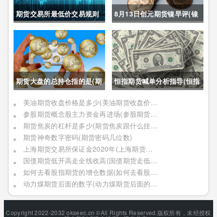
期货交易所最低价交易规则
8月13日创元期货镍早评(镍
(期货交易所最低价交易规则
期货长期趋势)
是什么)
期货大盘的总持仓指的是(期
恒指期货喊单分析指导(恒指
货大盘的总持仓指的是什么)
期货喊单直播室)
美油期货收盘价格是多少(美油期货收盘价格是多少钱)
参股期货概念股主力资金再进场(参股期货概念股主力资金再进场什么意思)
期货焦炭的杠杆是多少(期货焦炭跟什么挂钩)
期货神奇数字密码(期货密码几位数)
上海期货交易所保证金2020年(上海期货交易所保证金2020年是多少)
国债期货低开高走全线收高(国债期货走低说明什么)
如何去看股指期货的增仓数据(如何去看股指期货的增仓数据呢)
动力煤期货后面的数字(动力煤期货后面的数字啥意思)
Copyright 2022-2032 okseec.cn ©All Rights Reserved.版权所有，未经授权