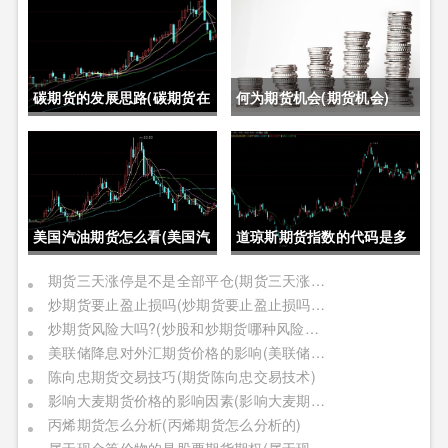
碳期货的发展思路(碳期货在
何为期货机会(期货机会)
中国的发展)
美国汽油期货怎么看(美国汽
道琼斯期货指数的代码是多
油期货价格)
少位(道琼斯期货指数的代码
期货三天涨停是不是全部平仓(期货三天涨停是不是全部平仓了)
炒期货要止盈止损吗(炒期货要止盈止损吗是真的吗)
是多少位的)
炒期货风险大吗?(炒股和炒期货哪种风险更大)
美联储降息对外汇期货价格的影响(美联储降息对外汇期货价格的影响有哪些)
陈向忠期货交易技巧(期货陈向忠交易技术)
影响大麦期货价格的影响因素(影响大麦期货价格的影响因素有哪些)
丙烯期货怎么分析(丙烯期货怎么分析的)
属于现金等价物的是股票期货期权(属于现金等价物的是股票期货期权吗)