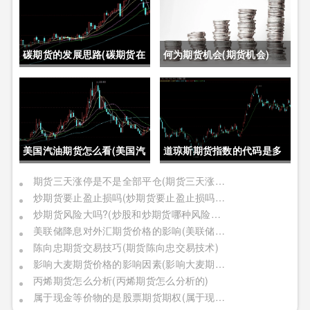
碳期货的发展思路(碳期货在
何为期货机会(期货机会)
中国的发展)
美国汽油期货怎么看(美国汽
道琼斯期货指数的代码是多
油期货价格)
少位(道琼斯期货指数的代码
期货三天涨停是不是全部平仓(期货三天涨停是不是全部平仓了)
炒期货要止盈止损吗(炒期货要止盈止损吗是真的吗)
是多少位的)
炒期货风险大吗?(炒股和炒期货哪种风险更大)
美联储降息对外汇期货价格的影响(美联储降息对外汇期货价格的影响有哪些)
陈向忠期货交易技巧(期货陈向忠交易技术)
影响大麦期货价格的影响因素(影响大麦期货价格的影响因素有哪些)
丙烯期货怎么分析(丙烯期货怎么分析的)
属于现金等价物的是股票期货期权(属于现金等价物的是股票期货期权吗)