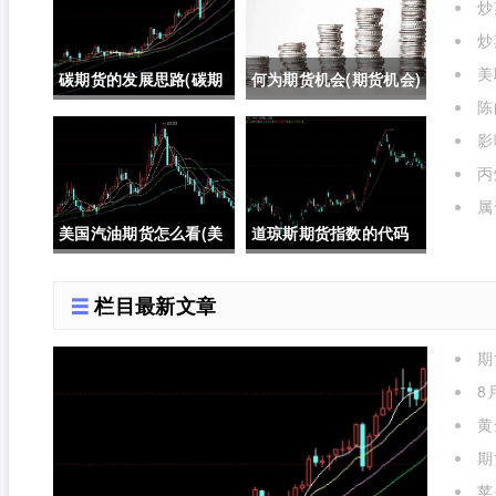
炒
炒
美
碳期货的发展思路(碳期
何为期货机会(期货机会)
格的
陈
货在中国的发展)
影
有哪些
丙
属
期货
美国汽油期货怎么看(美
道琼斯期货指数的代码
国汽油期货价格)
是多少位(道琼斯期货指
栏目最新文章
数的代码是多少位的)
期
么)
8
黄
期
苹