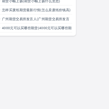
分钟线)
期货小幅上扬(期货小幅上扬什么意思)
怎样买废纸期货最新行情(怎么卖废纸价钱高)
广州期货交易所发言人(广州期货交易所发言
人是谁)
4000元可以买哪些期货(4000元可以买哪些期
货呢)