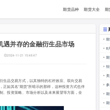
期货品种
期货大全
期
期
机遇并存的金融衍生品市场
易
8
)
2024-11-21 15:46:47
期
是
恒
美
衍生品交易方式，以其独特的杠杆效应、双向交易
少
参
，正如其名“期货”所暗示的那样，这种投资方式也伴
制、投资策略、市场分析以及未来展望等方面，全
主
期
期