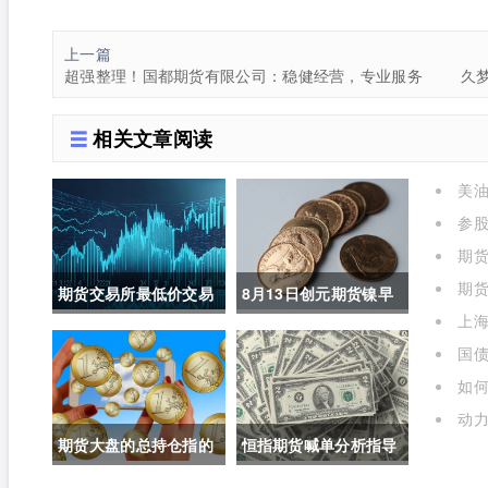
上一篇
超强整理！国都期货有限公司：稳健经营，专业服务
相关文章阅读
美油
参
进场什
期货
期货
期货交易所最低价交易
8月13日创元期货镍早
上海
规则(期货交易所最低价
评(镍期货长期趋势)
年是多
国债
交易规则是什么)
如
呢)
动力
期货大盘的总持仓指的
恒指期货喊单分析指导
是(期货大盘的总持仓指
(恒指期货喊单直播室)