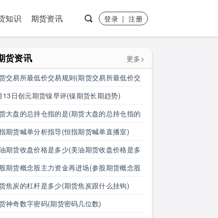
货知识
期货资讯
登录
|
注册
期货资讯
更多>
货交易所最低价交易规则(期货交易所最低价交
规则是什么)
月13日创元期货镍早评(镍期货长期趋势)
货大盘的总持仓指的是(期货大盘的总持仓指的
什么)
指期货喊单分析指导(恒指期货喊单直播室)
油期货收盘价格是多少(美油期货收盘价格是多
钱)
股期货概念股主力资金再进场(参股期货概念股
力资金再进场什么意思)
货焦炭的杠杆是多少(期货焦炭跟什么挂钩)
货神奇数字密码(期货密码几位数)