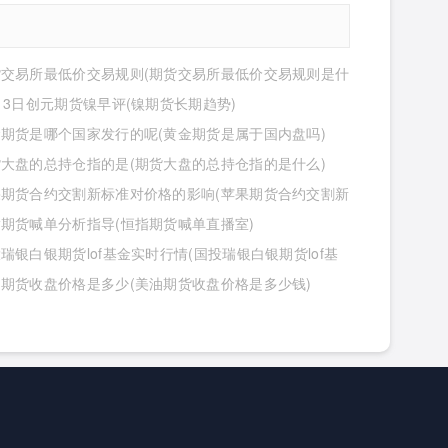
货交易所最低价交易规则(期货交易所最低价交易规则是什
13日创元期货镍早评(镍期货长期趋势)
期货是哪个国家发行的呢(黄金期货是属于国内盘吗)
大盘的总持仓指的是(期货大盘的总持仓指的是什么)
果期货合约交割新标准对价格的影响(苹果期货合约交割新
价格的影响有哪些)
期货喊单分析指导(恒指期货喊单直播室)
瑞银白银期货lof基金实时行情(国投瑞银白银期货lof基
行情怎么样)
期货收盘价格是多少(美油期货收盘价格是多少钱)