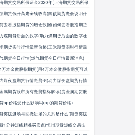
海期货交易所保证金2020年(上海期货交易所保
金2020年是多少)
债期货低开高走全线收高(国债期货走低说明什
)
何去看股指期货的增仓数据(如何去看股指期货
增仓数据呢)
力煤期货后面的数字(动力煤期货后面的数字啥
思)
米期货实时行情最新价格(玉米期货实时行情最
价格表)
气期货今日行情(燃气期货今日行情最新消息)
4万本金做股指期货(用4万本金做股指期货可以
)
力煤夜盘期货行情走势图(动力煤夜盘期货行情
势图最新)
金属期货股市所有走势指标解读(贵金属期货股
所有走势指标解读图)
货pp价格受什么影响吗(pp的期货价格)
货突破进场与回撤进场的关系是什么(期货突破
场与回撤进场的关系是什么意思)
货1分钟短线精准买卖点(恒指期货短线交易技