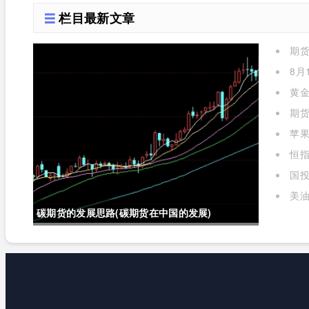
栏目最新文章
的是什么)
期
么)
8月
黄金
期货
苹
标准对
恒指
国投
金实时
美油
碳期货的发展思路(碳期货在中国的发展)