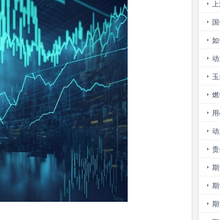
上
证
国
么
如
的
动
意
玉
新
燃
用
吗
动
走
贵
市
期
期
进
期