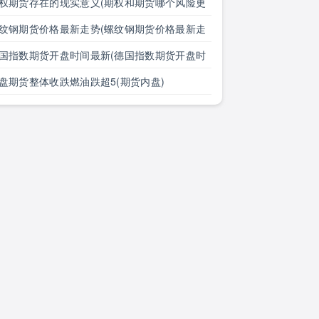
大全)
权期货存在的现实意义(期权和期货哪个风险更
)
纹钢期货价格最新走势(螺纹钢期货价格最新走
图)
国指数期货开盘时间最新(德国指数期货开盘时
最新消息)
盘期货整体收跌燃油跌超5(期货内盘)