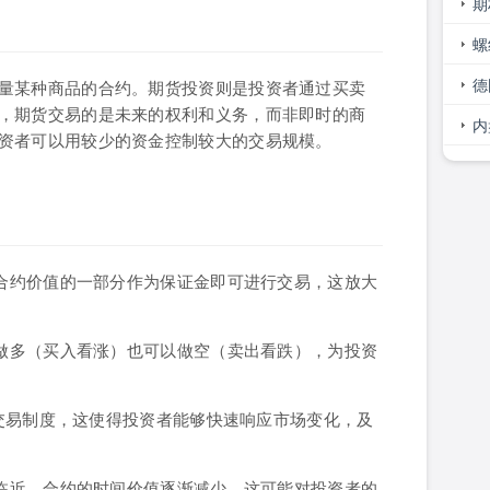
巧
期
大
螺
势
德
量某种商品的合约。期货投资则是投资者通过买卖
，期货交易的是未来的权利和义务，而非即时的商
间
内
资者可以用较少的资金控制较大的交易规模。
付合约价值的一部分作为保证金即可进行交易，这放大
以做多（买入看涨）也可以做空（卖出看跌），为投资
的交易制度，这使得投资者能够快速响应市场变化，及
的临近，合约的时间价值逐渐减少，这可能对投资者的