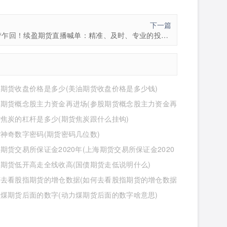
下一篇
久梦乍回！续盈期货直播喊单：精准、及时、专业的投资利器
期货收盘价格是多少(美油期货收盘价格是多少钱)
股期货概念股主力资金再进场(参股期货概念股主力资金再
么意思)
焦炭的杠杆是多少(期货焦炭跟什么挂钩)
神奇数字密码(期货密码几位数)
期货交易所保证金2020年(上海期货交易所保证金2020
少)
期货低开高走全线收高(国债期货走低说明什么)
何去看股指期货的增仓数据(如何去看股指期货的增仓数据
煤期货后面的数字(动力煤期货后面的数字啥意思)