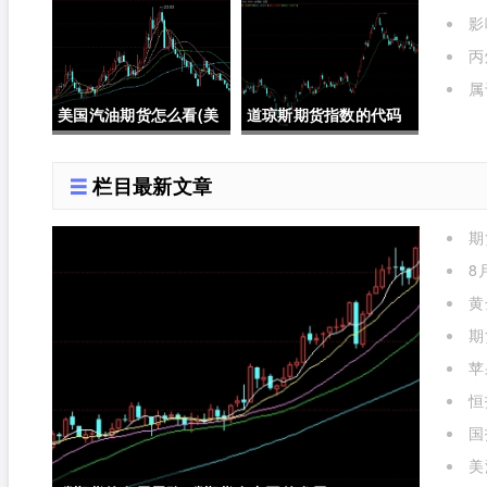
货在中国的发展)
影
有哪些
丙
属
期货
美国汽油期货怎么看(美
道琼斯期货指数的代码
国汽油期货价格)
是多少位(道琼斯期货指
栏目最新文章
数的代码是多少位的)
期
么)
8
黄
期
苹
标准
恒
国
实时
美