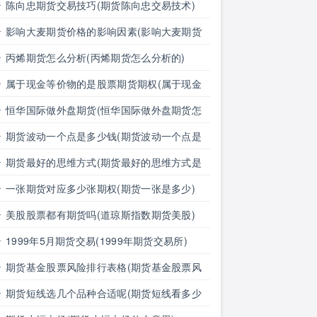
息对外汇期货价格的影响有哪些)
陈向忠期货交易技巧(期货陈向忠交易技术)
影响大麦期货价格的影响因素(影响大麦期货
价格的影响因素有哪些)
丙烯期货怎么分析(丙烯期货怎么分析的)
属于现金等价物的是股票期货期权(属于现金
等价物的是股票期货期权吗)
恒华国际做外盘期货(恒华国际做外盘期货怎
么样)
期货波动一个点是多少钱(期货波动一个点是
多少钱明细表)
期货最好的思维方式(期货最好的思维方式是
什么)
一张期货对应多少张期权(期货一张是多少)
美股股票都有期货吗(道琼斯指数期货美股)
1999年5月期货交易(1999年期货交易所)
期货基金股票风险排行表格(期货基金股票风
险排行表格图)
期货短线选几个品种合适呢(期货短线看多少