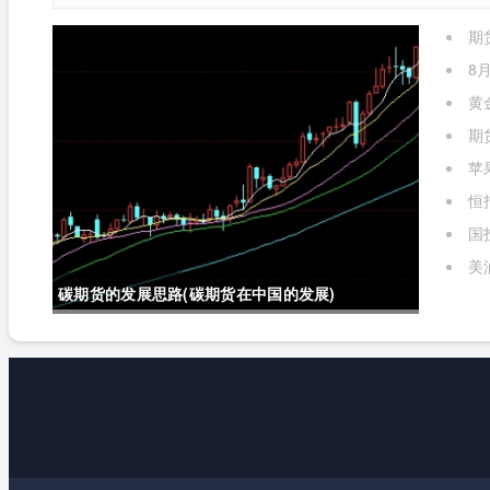
期
么)
8
黄
期
苹
标准
恒
国
实时行
美
碳期货的发展思路(碳期货在中国的发展)