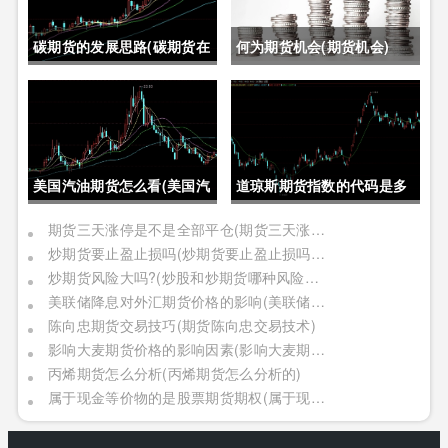
碳期货的发展思路(碳期货在
何为期货机会(期货机会)
中国的发展)
美国汽油期货怎么看(美国汽
道琼斯期货指数的代码是多
油期货价格)
少位(道琼斯期货指数的代码
期货三天涨停是不是全部平仓(期货三天涨停是不是全部平仓了)
炒期货要止盈止损吗(炒期货要止盈止损吗是真的吗)
是多少位的)
炒期货风险大吗?(炒股和炒期货哪种风险更大)
美联储降息对外汇期货价格的影响(美联储降息对外汇期货价格的影响有哪些)
陈向忠期货交易技巧(期货陈向忠交易技术)
影响大麦期货价格的影响因素(影响大麦期货价格的影响因素有哪些)
丙烯期货怎么分析(丙烯期货怎么分析的)
属于现金等价物的是股票期货期权(属于现金等价物的是股票期货期权吗)