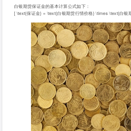
白银期货保证金的基本计算公式如下：
[ \text{保证金} = \text{白银期货行情价格} \times \text