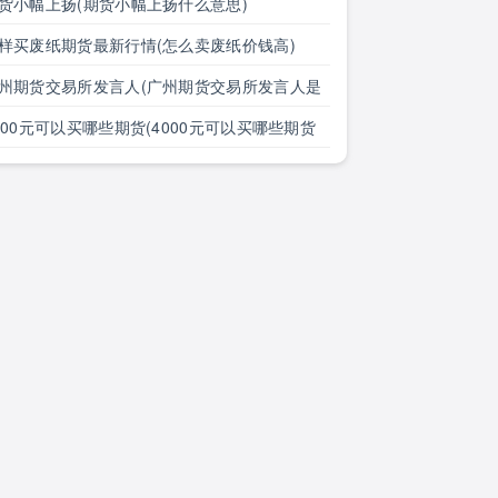
)
货小幅上扬(期货小幅上扬什么意思)
样买废纸期货最新行情(怎么卖废纸价钱高)
州期货交易所发言人(广州期货交易所发言人是
)
000元可以买哪些期货(4000元可以买哪些期货
)