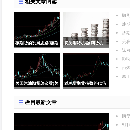
相关文章阅读
期
了)
炒期
炒期
美
碳期货的发展思路(碳期
何为期货机会(期货机
格的影
陈向
货在中国的发展)
会)
影
有哪些
丙烯
属
期货期
美国汽油期货怎么看(美
道琼斯期货指数的代码
国汽油期货价格)
是多少位(道琼斯期货指
栏目最新文章
数的代码是多少位的)
期
么)
8月