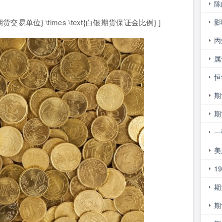
外
陈
影
{白银期货交易单位} \times \text{白银期货保证金比例} ]
的
丙
属
物
恒
期
钱
期
一
美
1
期
行
期