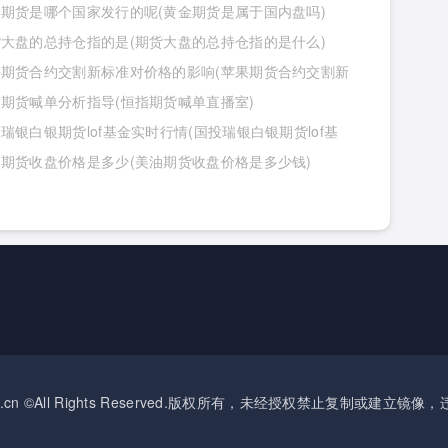
期货是哪个国家发行的呢(黄金期货是属于国内盘吗)
大盘的总持仓指的是(期货大盘的总持仓指的是什么)
果期货合约交割新标准对价格的影响(苹果期货合约交割新
价格的影响有哪些)
期货喊单分析指导(恒指期货喊单直播室)
瑞银白银期货lof基金实时行情(国投瑞银白银期货lof基
行情怎么样)
期货收盘价格是多少(美油期货收盘价格是多少钱)
okseec.cn ©All Rights Reserved.版权所有，未经授权禁止复制或建立镜