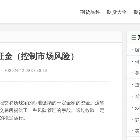
期货品种
期货大全
期
碳
证金（控制市场风险）
何
)
2024-12-09 08:38:16
美
道
的
期
照交易所规定的标准缴纳的一定金额的资金。这笔
是
炒
交易所提供了一种风险管理的手段。通过收取一定
的稳定运行。
吗
炒
美