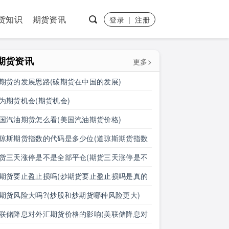
货知识
期货资讯
登录
|
注册
期货资讯
更多>
期货的发展思路(碳期货在中国的发展)
为期货机会(期货机会)
国汽油期货怎么看(美国汽油期货价格)
琼斯期货指数的代码是多少位(道琼斯期货指数
代码是多少位的)
货三天涨停是不是全部平仓(期货三天涨停是不
全部平仓了)
期货要止盈止损吗(炒期货要止盈止损吗是真的
)
期货风险大吗?(炒股和炒期货哪种风险更大)
联储降息对外汇期货价格的影响(美联储降息对