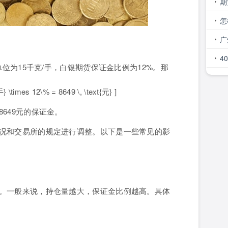
线
期
怎
广
谁
4
位为15千克/手，白银期货保证金比例为12%。那
呢
} \times 12\% = 8649 \, \text{元} ]
649元的保证金。
况和交易所的规定进行调整。以下是一些常见的影
。一般来说，持仓量越大，保证金比例越高。具体