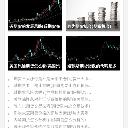
碳期货的发展思路(碳期货在
何为期货机会(期货机会)
中国的发展)
美国汽油期货怎么看(美国汽
道琼斯期货指数的代码是多
油期货价格)
少位(道琼斯期货指数的代码
期货三天涨停是不是全部平仓(期货三天涨停是不是全部平仓了)
炒期货要止盈止损吗(炒期货要止盈止损吗是真的吗)
是多少位的)
炒期货风险大吗?(炒股和炒期货哪种风险更大)
美联储降息对外汇期货价格的影响(美联储降息对外汇期货价格的影响有哪些)
陈向忠期货交易技巧(期货陈向忠交易技术)
影响大麦期货价格的影响因素(影响大麦期货价格的影响因素有哪些)
丙烯期货怎么分析(丙烯期货怎么分析的)
属于现金等价物的是股票期货期权(属于现金等价物的是股票期货期权吗)