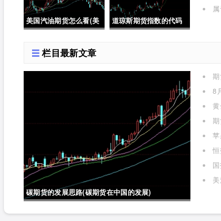
属
期货
美国汽油期货怎么看(美
道琼斯期货指数的代码
国汽油期货价格)
是多少位(道琼斯期货指
栏目最新文章
数的代码是多少位的)
期
么)
8
黄
期
苹
标准
恒
国
实时
美
碳期货的发展思路(碳期货在中国的发展)