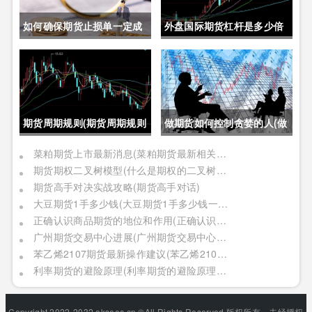
如何确保期货止损单一定成
外盘国际期货杠杆是多少倍
交成功(如何确保期货止损单
(外盘国际期货杠杆是多少倍
一定成交成功呢)
的)
期货周期规则(期货周期规则
做期货如何控制贪婪的人(做
是什么)
期货如何控制贪婪的人呢)
菜粕期货上市最新消息(菜粕期货最新相关信息)
期货期权二叉树模型(什么是期权的二叉树模型)
期货高手对决实战攻略(期货高手对话)
大豆期货1手多少钱(大豆期货1手多少钱一个)
正确认识商品期货的地位和作用(正确认识商品期货的地位和作用是什么)
广州期货交易中心进展(广州期货交易中心进展情况)
苯乙烯2107期货最新操作建议(苯乙烯2109期货)
利率期货的避险原理(利率期货的避险原理是什么)
Copyright 2022-2032 okseec.cn ©All Rights Reserved.版权所有，未经授权