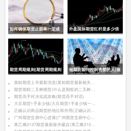
如何确保期货止损单一定成
外盘国际期货杠杆是多少倍
交成功(如何确保期货止损单
(外盘国际期货杠杆是多少倍
一定成交成功呢)
的)
期货周期规则(期货周期规则
做期货如何控制贪婪的人(做
是什么)
期货如何控制贪婪的人呢)
菜粕期货上市最新消息(菜粕期货最新相关信息)
期货期权二叉树模型(什么是期权的二叉树模型)
期货高手对决实战攻略(期货高手对话)
大豆期货1手多少钱(大豆期货1手多少钱一个)
正确认识商品期货的地位和作用(正确认识商品期货的地位和作用是什么)
广州期货交易中心进展(广州期货交易中心进展情况)
苯乙烯2107期货最新操作建议(苯乙烯2109期货)