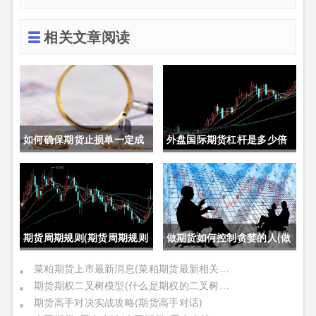
相关文章阅读
如何确保期货止损单一定成
外盘国际期货杠杆是多少倍
交成功(如何确保期货止损单
(外盘国际期货杠杆是多少倍
一定成交成功呢)
的)
期货周期规则(期货周期规则
做期货如何控制贪婪的人(做
是什么)
期货如何控制贪婪的人呢)
菜粕期货上市最新消息(菜粕期货最新相关信息)
期货期权二叉树模型(什么是期权的二叉树模型)
期货高手对决实战攻略(期货高手对话)