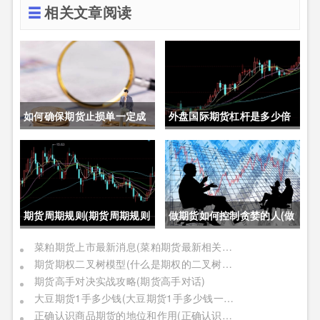
相关文章阅读
如何确保期货止损单一定成
外盘国际期货杠杆是多少倍
交成功(如何确保期货止损单
(外盘国际期货杠杆是多少倍
一定成交成功呢)
的)
期货周期规则(期货周期规则
做期货如何控制贪婪的人(做
是什么)
期货如何控制贪婪的人呢)
菜粕期货上市最新消息(菜粕期货最新相关信息)
期货期权二叉树模型(什么是期权的二叉树模型)
期货高手对决实战攻略(期货高手对话)
大豆期货1手多少钱(大豆期货1手多少钱一个)
正确认识商品期货的地位和作用(正确认识商品期货的地位和作用是什么)