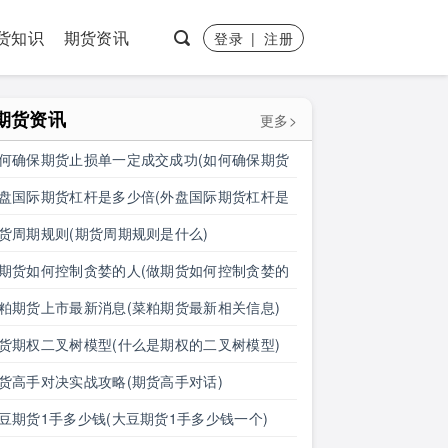
货知识
期货资讯
登录
|
注册
期货资讯
更多>
何确保期货止损单一定成交成功(如何确保期货
损单一定成交成功呢)
盘国际期货杠杆是多少倍(外盘国际期货杠杆是
少倍的)
货周期规则(期货周期规则是什么)
期货如何控制贪婪的人(做期货如何控制贪婪的
呢)
粕期货上市最新消息(菜粕期货最新相关信息)
货期权二叉树模型(什么是期权的二叉树模型)
货高手对决实战攻略(期货高手对话)
豆期货1手多少钱(大豆期货1手多少钱一个)