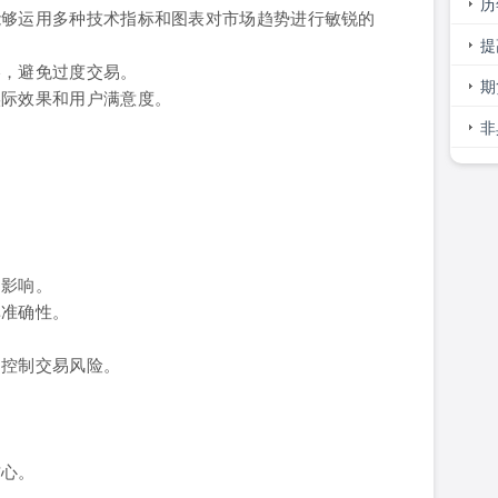
历
能够运用多种技术指标和图表对市场趋势进行敏锐的
最
提
略，避免过度交易。
大
期
实际效果和用户满意度。
可
非
影
。
的影响。
单准确性。
，控制交易风险。
信心。