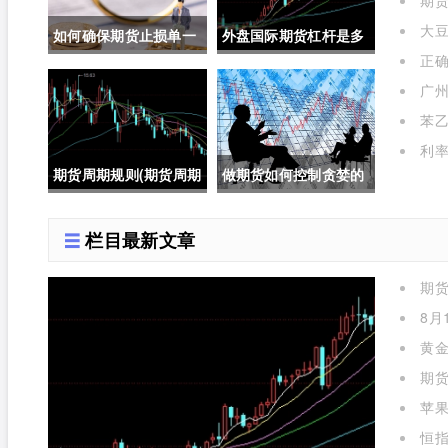
期货
大豆
如何确保期货止损单一
外盘国际期货杠杆是多
正
定成交成功(如何确保期
少倍(外盘国际期货杠杆
作用是
广州
货止损单一定成交成功
是多少倍的)
苯乙
呢)
利率
期货周期规则(期货周期
做期货如何控制贪婪的
规则是什么)
人(做期货如何控制贪婪
栏目最新文章
的人呢)
期
么)
8月
黄金
期货
苹
标准对
恒指