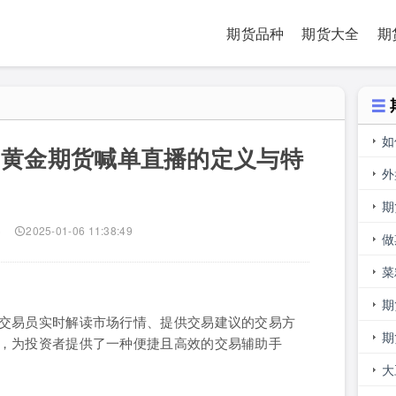
期货品种
期货大全
期
如
（黄金期货喊单直播的定义与特
止
外
）
多
期
)
2025-01-06 11:38:49
做
人
菜
期
交易员实时解读市场行情、提供交易建议的交易方
期
，为投资者提供了一种便捷且高效的交易辅助手
大