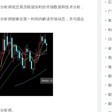
正
的分析师或交易员根据实时的市场数据和技术分析，
货
广
。分析师能够在第一时间内解读市场动态，并与观众
况
苯
利
日
势
金
约
美
做
期
屏
期
期
期
的分析师。