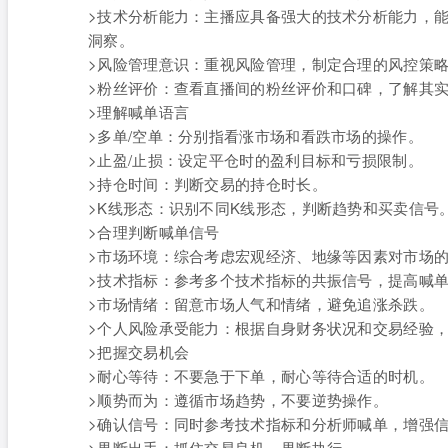
>技术分析能力：主播应具备强大的技术分析能力，
洞察。
>风险管理意识：重视风险管理，制定合理的风控策
>粉丝评价：查看直播间的粉丝评价和口碑，了解其
>理解喊单语言
>多单/空单：分别指看涨市场和看跌市场的操作。
>止盈/止损：设定平仓时的盈利目标和亏损限制。
>持仓时间：判断交易的持仓时长。
>K线形态：识别不同K线形态，判断趋势和买卖信号
>合理判断喊单信号
>市场环境：综合考虑宏观经济、地缘等因素对市场
>技术指标：参考多个技术指标的共振信号，提高喊
>市场情绪：留意市场人气和情绪，避免追涨杀跌。
>个人风险承受能力：根据自身财务状况和交易经验
>把握交易机会
>耐心等待：不要急于下单，耐心等待合适的时机。
>顺势而为：遵循市场趋势，不要逆势操作。
>确认信号：同时参考技术指标和分析师喊单，增强
>果断出手：抓住交易良机，果断执行。