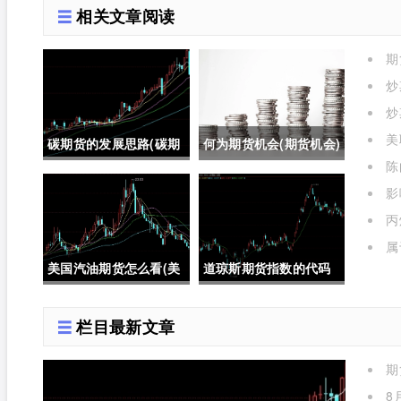
相关文章阅读
期
了)
炒
炒
美
碳期货的发展思路(碳期
何为期货机会(期货机会)
格的
陈
货在中国的发展)
影
有哪些
丙
属
期货
美国汽油期货怎么看(美
道琼斯期货指数的代码
国汽油期货价格)
是多少位(道琼斯期货指
栏目最新文章
数的代码是多少位的)
期
么)
8