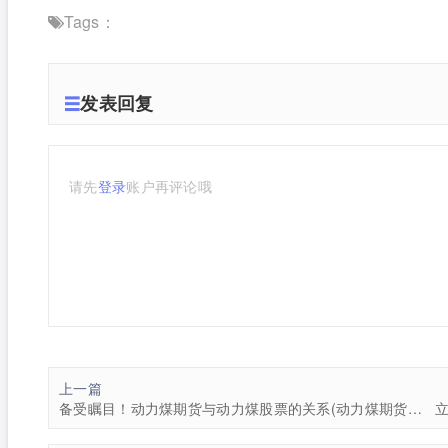
Tags：
发表回复
请先
登录
账户再评论哦
上一篇
备受瞩目！动力煤期货与动力煤股票的关系(动力煤期货与动力煤股票的关系是什么)