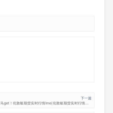
下一篇
立马get！伦敦银期货实时行情lme(伦敦银期货实时行情最新)