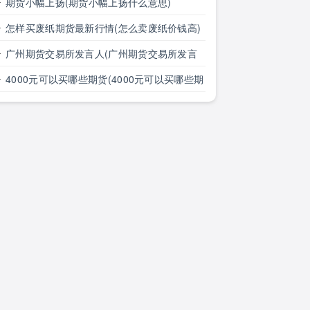
分钟线)
期货小幅上扬(期货小幅上扬什么意思)
怎样买废纸期货最新行情(怎么卖废纸价钱高)
广州期货交易所发言人(广州期货交易所发言
人是谁)
4000元可以买哪些期货(4000元可以买哪些期
货呢)