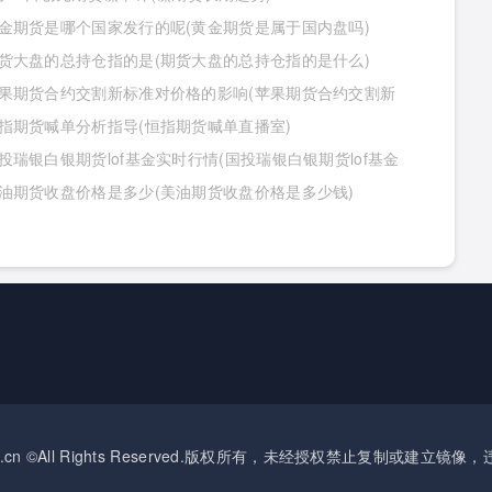
金期货是哪个国家发行的呢(黄金期货是属于国内盘吗)
货大盘的总持仓指的是(期货大盘的总持仓指的是什么)
果期货合约交割新标准对价格的影响(苹果期货合约交割新
对价格的影响有哪些)
指期货喊单分析指导(恒指期货喊单直播室)
投瑞银白银期货lof基金实时行情(国投瑞银白银期货lof基金
行情怎么样)
油期货收盘价格是多少(美油期货收盘价格是多少钱)
okseec.cn ©All Rights Reserved.版权所有，未经授权禁止复制或建立镜