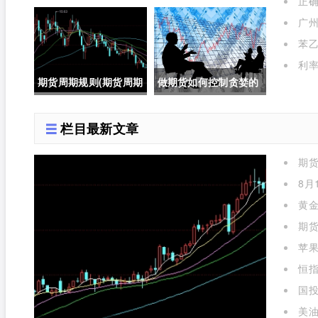
正
定成交成功(如何确保期
少倍(外盘国际期货杠杆
作用是
广州
货止损单一定成交成功
是多少倍的)
苯乙
呢)
利率
期货周期规则(期货周期
做期货如何控制贪婪的
规则是什么)
人(做期货如何控制贪婪
栏目最新文章
的人呢)
期
么)
8月
黄金
期货
苹
标准对
恒指
国投
金实时
美油