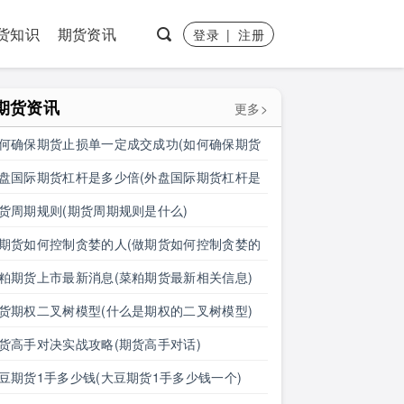
货知识
期货资讯
登录
|
注册
期货资讯
更多>
何确保期货止损单一定成交成功(如何确保期货
损单一定成交成功呢)
盘国际期货杠杆是多少倍(外盘国际期货杠杆是
少倍的)
货周期规则(期货周期规则是什么)
期货如何控制贪婪的人(做期货如何控制贪婪的
呢)
粕期货上市最新消息(菜粕期货最新相关信息)
货期权二叉树模型(什么是期权的二叉树模型)
货高手对决实战攻略(期货高手对话)
豆期货1手多少钱(大豆期货1手多少钱一个)