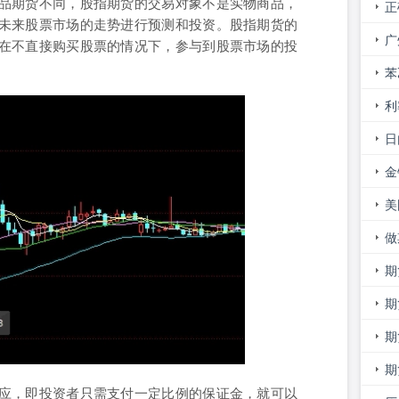
品期货不同，股指期货的交易对象不是实物商品，
正
未来股票市场的走势进行预测和投资。股指期货的
货
广
在不直接购买股票的情况下，参与到股票市场的投
况
苯
利
日
势
金
约
美
做
期
屏
期
期
期
应，即投资者只需支付一定比例的保证金，就可以