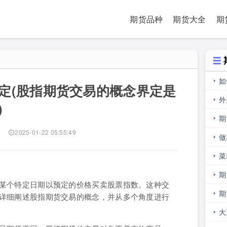
期货品种
期货大全
期
如
定(股指期货交易的概念界定是
止
外
)
多
期
)
2025-01-22 05:55:49
做
人
菜
期
某个特定日期以预定的价格买卖股票指数。这种交
期
详细阐述股指期货交易的概念，并从多个角度进行
大