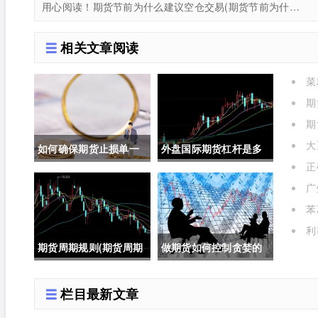
用心阅读！期货节前为什么建议空仓交易(期货节前为什么建议空仓交易呢)
相关文章阅读
菜
期
期
大
如何确保期货止损单一
外盘国际期货杠杆是多
正
定成交成功(如何确保期
少倍(外盘国际期货杠杆
作用
广
货止损单一定成交成功
是多少倍的)
苯
呢)
利
期货周期规则(期货周期
做期货如何控制贪婪的
规则是什么)
人(做期货如何控制贪婪
栏目最新文章
的人呢)