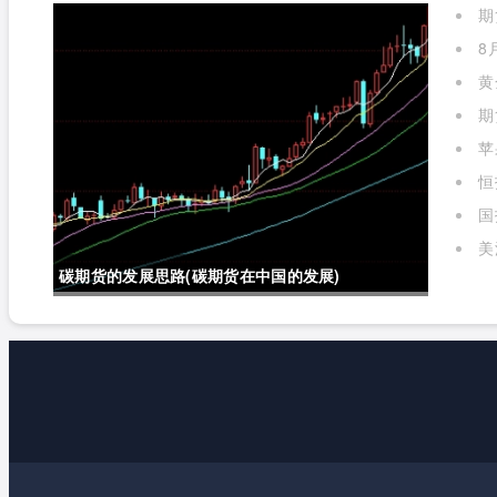
期
么)
8
黄
期
苹
标准
恒
国
实时
美
碳期货的发展思路(碳期货在中国的发展)