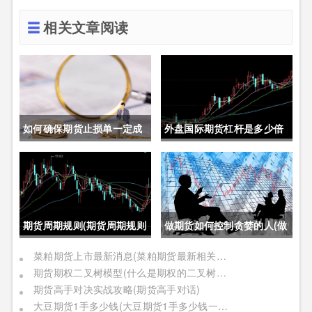
相关文章阅读
如何确保期货止损单一定成
外盘国际期货杠杆是多少倍
交成功(如何确保期货止损单
(外盘国际期货杠杆是多少倍
一定成交成功呢)
的)
期货周期规则(期货周期规则
做期货如何控制贪婪的人(做
是什么)
期货如何控制贪婪的人呢)
菜粕期货上市最新消息(菜粕期货最新相关信息)
期货期权二叉树模型(什么是期权的二叉树模型)
期货高手对决实战攻略(期货高手对话)
大豆期货1手多少钱(大豆期货1手多少钱一个)