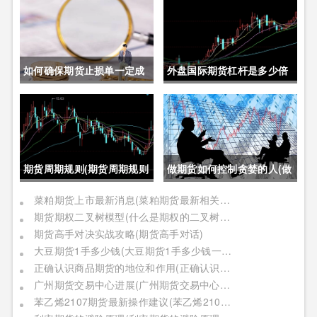
如何确保期货止损单一定成
外盘国际期货杠杆是多少倍
交成功(如何确保期货止损单
(外盘国际期货杠杆是多少倍
一定成交成功呢)
的)
期货周期规则(期货周期规则
做期货如何控制贪婪的人(做
是什么)
期货如何控制贪婪的人呢)
菜粕期货上市最新消息(菜粕期货最新相关信息)
期货期权二叉树模型(什么是期权的二叉树模型)
期货高手对决实战攻略(期货高手对话)
大豆期货1手多少钱(大豆期货1手多少钱一个)
正确认识商品期货的地位和作用(正确认识商品期货的地位和作用是什么)
广州期货交易中心进展(广州期货交易中心进展情况)
苯乙烯2107期货最新操作建议(苯乙烯2109期货)