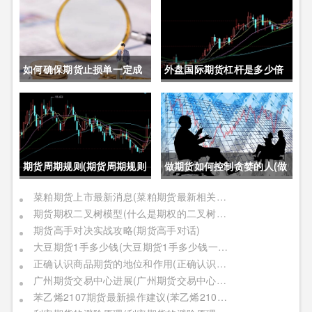
如何确保期货止损单一定成
外盘国际期货杠杆是多少倍
交成功(如何确保期货止损单
(外盘国际期货杠杆是多少倍
一定成交成功呢)
的)
期货周期规则(期货周期规则
做期货如何控制贪婪的人(做
是什么)
期货如何控制贪婪的人呢)
菜粕期货上市最新消息(菜粕期货最新相关信息)
期货期权二叉树模型(什么是期权的二叉树模型)
期货高手对决实战攻略(期货高手对话)
大豆期货1手多少钱(大豆期货1手多少钱一个)
正确认识商品期货的地位和作用(正确认识商品期货的地位和作用是什么)
广州期货交易中心进展(广州期货交易中心进展情况)
苯乙烯2107期货最新操作建议(苯乙烯2109期货)