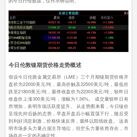
的今日行情数据，仅作示例说明。
今日伦敦镍期货价格走势概述
假设今日伦敦金属交易所（LME）三个月期镍期货价格开
盘价为22000美元/吨，最高价触及22500美元/吨，最低价
跌至21800美元/吨，最终收盘价为22300美元/吨，较昨日
收盘价上涨300美元/吨，涨幅为1.36%。 成交量较昨日有
所增加，表明市场活跃度提升。 从走势图来看，今日镍价
呈现先抑后扬的态势，早盘开盘后小幅震荡下行，随后受
到利好消息刺激，价格快速反弹，最终以阳线收盘。 这表
明市场多头力量占据主导地位，但空头力量依然存在，市
场存在一定的不确定性。