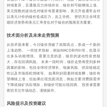
持续复苏，且通胀压力持续存在，镍价则可能继续上涨。
美元指数的波动也对镍价有显著影响，美元升值通常会对
以美元计价的镍价造成压力，反之亦然。 密切关注全球宏
观经济形势和美元汇率变化对于镍价的预测至关重要。
技术面分析及未来走势预测
从技术面来看，今日镍价突破了前期高点，形成一个新的
上涨趋势。 一些技术指标，例如MACD和RSI等，也显示
出多头动能增强。 需要注意的是，镍价的波动性依然较
大，存在回调风险。 未来一段时间，镍价走势将受到多种
因素的影响，包括全球经济增长、地缘风险、供应链稳定
性以及市场投机情绪等。 如果利好因素持续发酵，镍价有
望继续上涨，但如果出现负面消息，例如主要消费国需求
下降或镍矿供应增加，则镍价可能出现回调。 投资者需要
密切关注市场动态，谨慎操作。
风险提示及投资建议