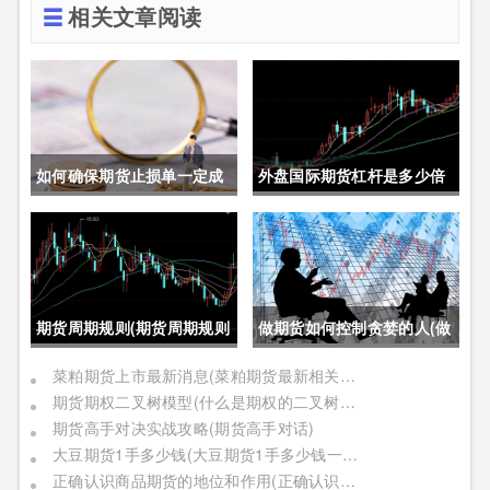
相关文章阅读
如何确保期货止损单一定成
外盘国际期货杠杆是多少倍
交成功(如何确保期货止损单
(外盘国际期货杠杆是多少倍
一定成交成功呢)
的)
期货周期规则(期货周期规则
做期货如何控制贪婪的人(做
是什么)
期货如何控制贪婪的人呢)
菜粕期货上市最新消息(菜粕期货最新相关信息)
期货期权二叉树模型(什么是期权的二叉树模型)
期货高手对决实战攻略(期货高手对话)
大豆期货1手多少钱(大豆期货1手多少钱一个)
正确认识商品期货的地位和作用(正确认识商品期货的地位和作用是什么)