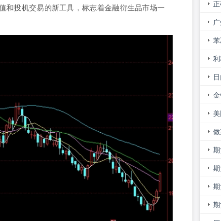
正
值和投机交易的新工具，标志着金融衍生品市场一
货
广
况
苯
利
日
势
金
约
美
做
期
屏
期
期
期