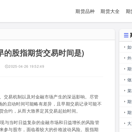
期货品种
期货大全
期
如
早的股指期货交易时间是)
止
外
)
2025-04-26 19:52:49
多
期
做
人
菜
、交易机制以及对金融市场产生的深远影响。尽管
期
市场的启动时间可能略有差异，且早期交易记录可能不
货合约，从而大致界定其交易起始时间。
期
出现与当时日益复杂的金融市场和日益增长的风险管
大
来参与股市，面临着较大的价格波动风险。股指期