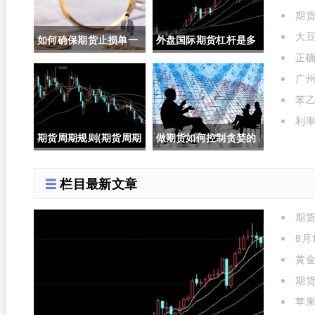
期货
大豆
如何确保期货止损单一
外盘国际期货杠杆是多
正
定成交成功(如何确保期
少倍(外盘国际期货杠杆
作用是
广州
货止损单一定成交成功
是多少倍的)
苯乙
呢)
利率
期货周期规则(期货周期
做期货如何控制贪婪的
规则是什么)
人(做期货如何控制贪婪
栏目最新文章
的人呢)
期
么)
8月
黄金
期货
苹
标准对