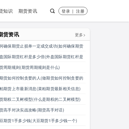
货知识
期货资讯
登录
|
注册
期货资讯
更多>
何确保期货止损单一定成交成功(如何确保期货
损单一定成交成功呢)
盘国际期货杠杆是多少倍(外盘国际期货杠杆是
少倍的)
货周期规则(期货周期规则是什么)
期货如何控制贪婪的人(做期货如何控制贪婪的
呢)
粕期货上市最新消息(菜粕期货最新相关信息)
货期权二叉树模型(什么是期权的二叉树模型)
货高手对决实战攻略(期货高手对话)
豆期货1手多少钱(大豆期货1手多少钱一个)