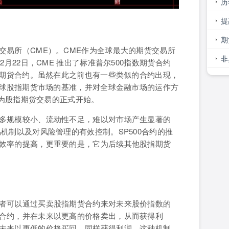
历
最
提
）
大
期
交易所（CME）。CME作为全球最大的期货交易所
可
非
月22日，CME 推出了标准普尔500指数期货合约
指期货合约。虽然在此之前也有一些类似的合约出现，
影
全球股指期货市场的基准，并对全球金融市场的运作方
视为股指期货交易的正式开始。
多规模较小、流动性不足，难以对市场产生显著的
机制以及对风险管理的有效控制。SP500合约的推
效率的提高，更重要的是，它为后续其他股指期货
者可以通过买卖股指期货合约来对未来股价指数的
合约，并在未来以更高的价格卖出，从而获得利
未来以更低的价格买回，同样获得利润。这种机制