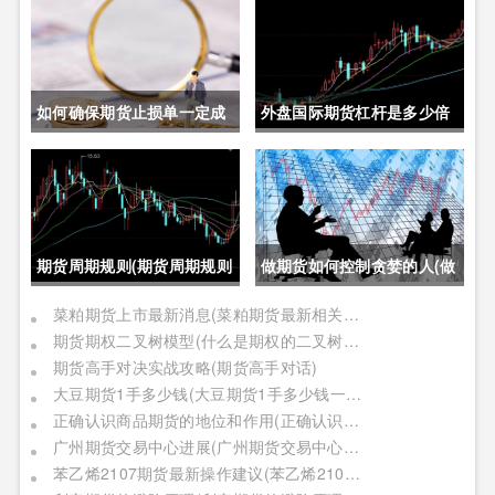
如何确保期货止损单一定成
外盘国际期货杠杆是多少倍
交成功(如何确保期货止损单
(外盘国际期货杠杆是多少倍
一定成交成功呢)
的)
期货周期规则(期货周期规则
做期货如何控制贪婪的人(做
是什么)
期货如何控制贪婪的人呢)
菜粕期货上市最新消息(菜粕期货最新相关信息)
期货期权二叉树模型(什么是期权的二叉树模型)
期货高手对决实战攻略(期货高手对话)
大豆期货1手多少钱(大豆期货1手多少钱一个)
正确认识商品期货的地位和作用(正确认识商品期货的地位和作用是什么)
广州期货交易中心进展(广州期货交易中心进展情况)
苯乙烯2107期货最新操作建议(苯乙烯2109期货)