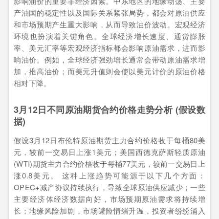
影响油价的重要非经济因素。中东地区的地缘动荡、主要
产油国的稳定性以及国际关系紧张局势，都会对原油供应
和市场预期产生重大影响，从而导致油价波动。宏观经济
环境也扮演着关键角色。全球经济增长速度、通货膨胀
率、美元汇率等宏观经济指标都会影响原油需求，进而影
响油价。例如，全球经济强劲增长通常会带动原油需求增
加，推高油价；而美元升值则会使以美元计价的原油价格
相对下降。
3月12日不同原油期货合约价格走势分析 (假设数
据)
假设3月12日布伦特原油期货主力合约价格收于每桶80美
元，较前一交易日上涨1美元；美国西德克萨斯轻质原油
(WTI)期货主力合约价格收于每桶77美元，较前一交易日上
涨0.8美元。 这种上涨趋势可能源于以下几个方面：
OPEC+减产协议持续执行，导致全球原油供应减少；一些
主要经济体经济数据向好，市场预期原油需求将持续增
长；地缘风险加剧，市场避险情绪升温，投资者纷纷涌入