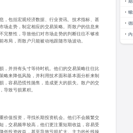
巧
期
大
螺
息，包括宏观经济数据、行业资讯、技术指标、甚
势
德
市场走势，制定相应的交易策略。而散户的信息来
不完整性，导致他们对市场走势的判断往往不够准
间
内
前布局，而散户只能被动地跟随市场波动。
损，并持有头寸等待时机。他们的交易策略往往比
策略来降低风险，并利用技术面和基本面分析来制
损，容易恐慌性抛售，造成更大的损失。散户的交
，导致亏损累积。
重价值投资，寻找长期投资机会。他们不会频繁交
短，交易频率较高，他们更注重短期收益，容易受
降低投资收益，甚至导致亏损扩大。主力的长线操