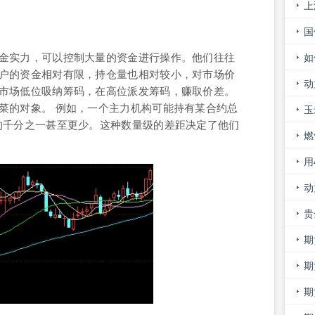
上
证
国
么
金实力，可以控制大量的资金进行操作。他们往往
如
户的资金相对有限，持仓量也相对较小，对市场价
的
动
市场低位吸纳筹码，在高位派发筹码，赚取价差。
菜的对象。 例如，一个主力机构可能持有某合约总
意
玉
的千分之一甚至更少。这种数量级的差距决定了他们
新
燃
用
吗
动
走
贵
市
期
期
进
期