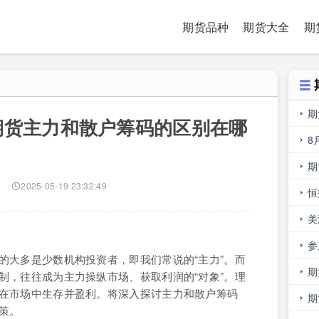
期货品种
期货大全
期
期
期货主力和散户筹码的区别在哪
易
8
期
)
2025-05-19 23:32:49
是
恒
美
少
参
的大多是少数机构投资者，即我们常说的“主力”。而
主
期
制，往往成为主力操纵市场、获取利润的“对象”。理
在市场中生存并盈利。将深入探讨主力和散户筹码
期
策。