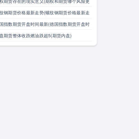
大全)
权期货存在的现实意义(期权和期货哪个风险更
)
纹钢期货价格最新走势(螺纹钢期货价格最新走
图)
国指数期货开盘时间最新(德国指数期货开盘时
最新消息)
盘期货整体收跌燃油跌超5(期货内盘)