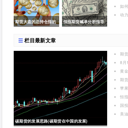
交易规则是什么)
如
呢)
动力
期货大盘的总持仓指的
恒指期货喊单分析指导
是(期货大盘的总持仓指
(恒指期货喊单直播室)
栏目最新文章
的是什么)
期
么)
8月
黄金
期货
苹
标准对
恒指
国投
金实时
美油
碳期货的发展思路(碳期货在中国的发展)