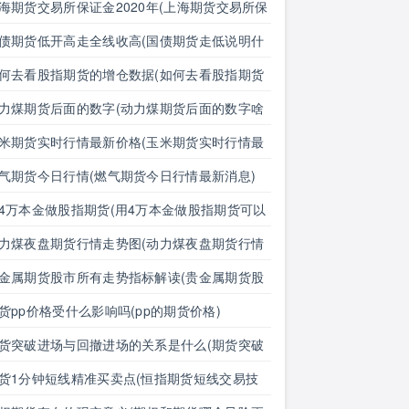
海期货交易所保证金2020年(上海期货交易所保
金2020年是多少)
债期货低开高走全线收高(国债期货走低说明什
)
何去看股指期货的增仓数据(如何去看股指期货
增仓数据呢)
力煤期货后面的数字(动力煤期货后面的数字啥
思)
米期货实时行情最新价格(玉米期货实时行情最
价格表)
气期货今日行情(燃气期货今日行情最新消息)
4万本金做股指期货(用4万本金做股指期货可以
)
力煤夜盘期货行情走势图(动力煤夜盘期货行情
势图最新)
金属期货股市所有走势指标解读(贵金属期货股
所有走势指标解读图)
货pp价格受什么影响吗(pp的期货价格)
货突破进场与回撤进场的关系是什么(期货突破
场与回撤进场的关系是什么意思)
货1分钟短线精准买卖点(恒指期货短线交易技