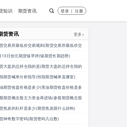
货知识
期货资讯
登录
|
注册
期货资讯
更多>
货交易所最低价交易规则(期货交易所最低价交
规则是什么)
月13日创元期货镍早评(镍期货长期趋势)
货大盘的总持仓指的是(期货大盘的总持仓指的
什么)
指期货喊单分析指导(恒指期货喊单直播室)
油期货收盘价格是多少(美油期货收盘价格是多
钱)
股期货概念股主力资金再进场(参股期货概念股
力资金再进场什么意思)
货焦炭的杠杆是多少(期货焦炭跟什么挂钩)
货神奇数字密码(期货密码几位数)