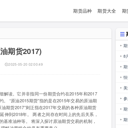
期货品种
期货大全
期
期
油期货2017)
易
8
)
2025-05-20 02:00:49
期
是
恒
美
仔细解读。它并非指同一份期货合约在2015年和2017
少
参
“原油2015期货”指的是在2015年交易的原油期
油期货2017”则泛指在2017年交易的各种原油期货
主
期
延伸到2018年。 两者之间存在时间上的先后关系，
期
的基准油种等。 将深入探讨原油期货交易的机制，
什么理解这两组合约具有重要意义。