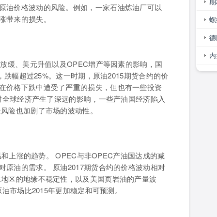
巧
期
原油价格波动的风险。例如，一家石油炼油厂可以
涨带来的损失。
大
螺
势
德
间
内
速放缓、美元升值以及OPEC增产等因素的影响，国
，跌幅超过25%。这一时期，原油2015期货合约的价
在价格下跌中遭受了严重的损失，但也有一些投资
也对全球经济产生了深远的影响，一些产油国经济陷入
缘风险也加剧了市场的波动性。
温和上涨的趋势。 OPEC与非OPEC产油国达成的减
原油的需求。 原油2017期货合约的价格波动相对
东地区的地缘不稳定性，以及美国页岩油的产量波
原油市场比2015年更加稳定和可预测。