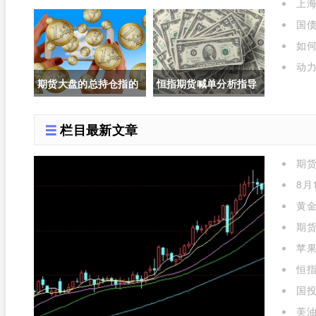
上海
规则(期货交易所最低价
评(镍期货长期趋势)
年是多
国债
交易规则是什么)
如
呢)
动力
期货大盘的总持仓指的
恒指期货喊单分析指导
是(期货大盘的总持仓指
(恒指期货喊单直播室)
栏目最新文章
的是什么)
期
么)
8月
黄金
期货
苹
标准对
恒指
国投
金实时
美油