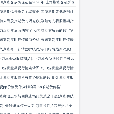
海期货交易所保证金2020年(上海期货交易所保
金2020年是多少)
债期货低开高走全线收高(国债期货走低说明什
)
何去看股指期货的增仓数据(如何去看股指期货
增仓数据呢)
力煤期货后面的数字(动力煤期货后面的数字啥
思)
米期货实时行情最新价格(玉米期货实时行情最
价格表)
气期货今日行情(燃气期货今日行情最新消息)
4万本金做股指期货(用4万本金做股指期货可以
)
力煤夜盘期货行情走势图(动力煤夜盘期货行情
势图最新)
金属期货股市所有走势指标解读(贵金属期货股
所有走势指标解读图)
货pp价格受什么影响吗(pp的期货价格)
货突破进场与回撤进场的关系是什么(期货突破
场与回撤进场的关系是什么意思)
货1分钟短线精准买卖点(恒指期货短线交易技