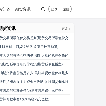
货知识
期货资讯
登录
|
注册
期货资讯
更多>
货交易所最低价交易规则(期货交易所最低价交
规则是什么)
月13日创元期货镍早评(镍期货长期趋势)
货大盘的总持仓指的是(期货大盘的总持仓指的
什么)
指期货喊单分析指导(恒指期货喊单直播室)
油期货收盘价格是多少(美油期货收盘价格是多
钱)
股期货概念股主力资金再进场(参股期货概念股
力资金再进场什么意思)
货焦炭的杠杆是多少(期货焦炭跟什么挂钩)
货神奇数字密码(期货密码几位数)