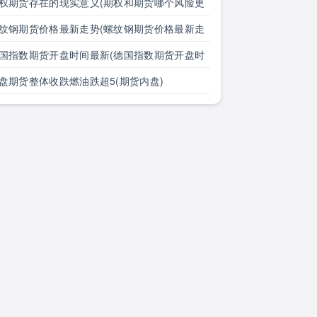
大全)
权期货存在的现实意义(期权和期货哪个风险更
)
纹钢期货价格最新走势(螺纹钢期货价格最新走
图)
国指数期货开盘时间最新(德国指数期货开盘时
最新消息)
盘期货整体收跌燃油跌超5(期货内盘)