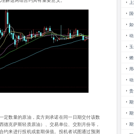
上
证
国
么
如
的
动
意
玉
新
燃
用
吗
动
走
贵
市
期
期
一定数量的原油，卖方则承诺在同一日期交付该数
进
期
西德克萨斯轻质原油）、交易单位、交割月份等，
合约来进行投机或套期保值。投机者试图通过预测