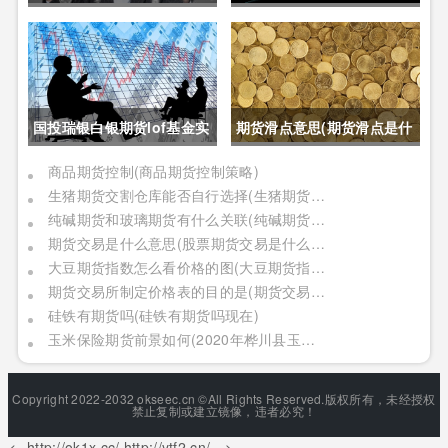
呢(黄金期货是属于国内盘
价格的影响(苹果期货合约交
吗)
割新标准对价格的影响有哪
些)
国投瑞银白银期货lof基金实
期货滑点意思(期货滑点是什
时行情(国投瑞银白银期货
么意思)
商品期货控制(商品期货控制策略)
生猪期货交割仓库能否自行选择(生猪期货交割仓库能否自行选择仓位)
lof基金实时行情怎么样)
纯碱期货和玻璃期货有什么关联(纯碱期货和玻璃期货有什么关联吗)
期货交易是什么意思(股票期货交易是什么意思)
大豆期货指数怎么看价格的图(大豆期货指数怎么看价格的图表)
期货交易所制定价格表的目的是(期货交易所制定价格表的目的是什么)
硅铁有期货吗(硅铁有期货吗现在)
玉米保险期货前景如何(2020年桦川县玉米期货保险)
Copyright 2022-2032 okseec.cn ©All Rights Reserved.版权所有，未经授权
禁止复制或建立镜像，违者必究！
<--http://ok1x.cc/,http://ytf2.cn/ -->