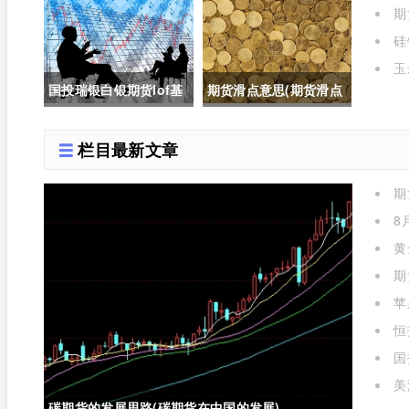
表)
期
的是
国内盘吗)
货合约交割新标准对价
硅
格的影响有哪些)
玉
国投瑞银白银期货lof基
期货滑点意思(期货滑点
金实时行情(国投瑞银白
是什么意思)
栏目最新文章
银期货lof基金实时行情
期
怎么样)
么)
8
黄
期
苹
标准
恒
国
实时
美
碳期货的发展思路(碳期货在中国的发展)