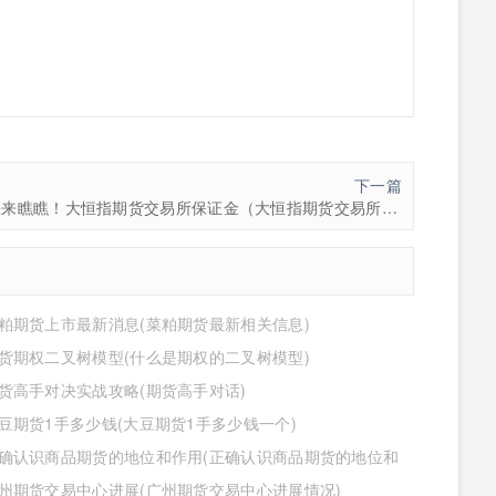
下一篇
快来瞧瞧！大恒指期货交易所保证金（大恒指期货交易所保证金详解）
粕期货上市最新消息(菜粕期货最新相关信息)
货期权二叉树模型(什么是期权的二叉树模型)
货高手对决实战攻略(期货高手对话)
豆期货1手多少钱(大豆期货1手多少钱一个)
确认识商品期货的地位和作用(正确认识商品期货的地位和
是什么)
州期货交易中心进展(广州期货交易中心进展情况)