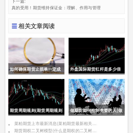
下一篇:
真的受用！期货维持保证金：理解、作用与管理
相关文章阅读
如何确保期货止损单一定成
外盘国际期货杠杆是多少倍
交成功(如何确保期货止损单
(外盘国际期货杠杆是多少倍
一定成交成功呢)
的)
期货周期规则(期货周期规则
做期货如何控制贪婪的人(做
是什么)
期货如何控制贪婪的人呢)
菜粕期货上市最新消息(菜粕期货最新相关信息)
期货期权二叉树模型(什么是期权的二叉树模型)