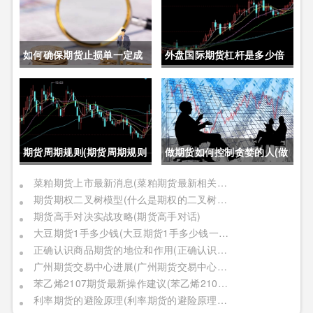
如何确保期货止损单一定成
外盘国际期货杠杆是多少倍
交成功(如何确保期货止损单
(外盘国际期货杠杆是多少倍
一定成交成功呢)
的)
期货周期规则(期货周期规则
做期货如何控制贪婪的人(做
是什么)
期货如何控制贪婪的人呢)
菜粕期货上市最新消息(菜粕期货最新相关信息)
期货期权二叉树模型(什么是期权的二叉树模型)
期货高手对决实战攻略(期货高手对话)
大豆期货1手多少钱(大豆期货1手多少钱一个)
正确认识商品期货的地位和作用(正确认识商品期货的地位和作用是什么)
广州期货交易中心进展(广州期货交易中心进展情况)
苯乙烯2107期货最新操作建议(苯乙烯2109期货)
利率期货的避险原理(利率期货的避险原理是什么)