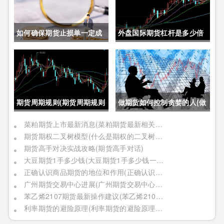
如何确保期货止损单一定成
外盘国际期货杠杆是多少倍
交成功(如何确保期货止损单
(外盘国际期货杠杆是多少倍
一定成交成功呢)
的)
期货周期规则(期货周期规则
做期货如何控制贪婪的人(做
是什么)
期货如何控制贪婪的人呢)
菜粕期货上市最新消息(菜粕期货最新相关信息)
期货期权二叉树模型(什么是期权的二叉树模型)
期货高手对决实战攻略(期货高手对话)
大豆期货1手多少钱(大豆期货1手多少钱一个)
正确认识商品期货的地位和作用(正确认识商品期货的地位和作用是什么)
广州期货交易中心进展(广州期货交易中心进展情况)
苯乙烯2107期货最新操作建议(苯乙烯2109期货)
利率期货的避险原理(利率期货的避险原理是什么)