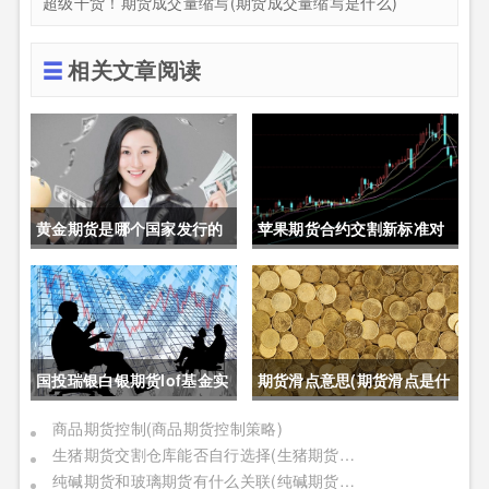
超级干货！期货成交量缩写(期货成交量缩写是什么)
相关文章阅读
黄金期货是哪个国家发行的
苹果期货合约交割新标准对
呢(黄金期货是属于国内盘
价格的影响(苹果期货合约交
吗)
割新标准对价格的影响有哪
些)
国投瑞银白银期货lof基金实
期货滑点意思(期货滑点是什
时行情(国投瑞银白银期货
么意思)
商品期货控制(商品期货控制策略)
生猪期货交割仓库能否自行选择(生猪期货交割仓库能否自行选择仓位)
lof基金实时行情怎么样)
纯碱期货和玻璃期货有什么关联(纯碱期货和玻璃期货有什么关联吗)